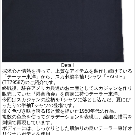
Detail
探求心と情熱を持って、上質なアイテムを製作し続けている
「テーラー東洋」から、スカ刺繍半袖Tシャツ「EAGLE」
(TT79587)のご紹介です。
終戦後、駐在アメリカ兵達のお土産としてスカジャンを作り
販売していた『港商商会』を前身に持つテーラー東洋。
今回はスカジャンの絵柄をTシャツに落とし込んだ、夏にぴ
ったりの半袖Tシャツの登場です。
薄く色づき咲き誇る桜と鷲を描いた1950年代の作品。
複数の色糸を使ってグラデーションを表現し、繊細な描写を
刺繍で再現しています。
ボディーには、しっかりとした肌触りの良いテーラー東洋オ
リジナルボディを使用。