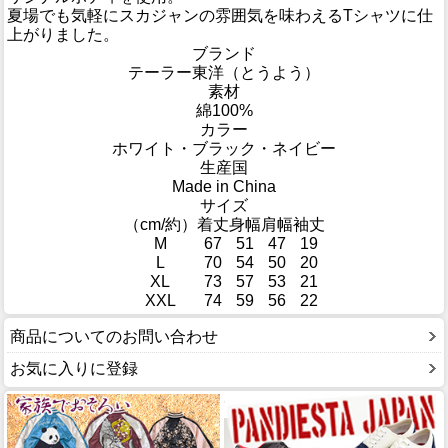
夏場でも気軽にスカジャンの雰囲気を味わえるTシャツに仕
上がりました。
ブランド
テーラー東洋（とうよう）
素材
綿100%
カラー
ホワイト・ブラック・ネイビー
生産国
Made in China
サイズ
（cm/約）
着丈
身幅
肩幅
袖丈
M
67
51
47
19
L
70
54
50
20
XL
73
57
53
21
XXL
74
59
56
22
商品についてのお問い合わせ
お気に入りに登録