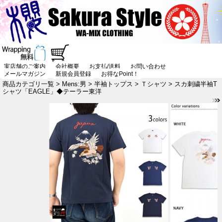
実店舗のご案内
会社概要
お支払/送料
お問い合わせ
メールマガジン
新規会員登録
お得なPoint！
商品カテゴリ一覧
>
Mens:男
>
半袖トップス
>
Ｔシャツ
> スカ刺繍半袖T
シャツ「EAGLE」◆テーラー東洋