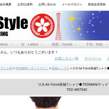
会社概要
お支払/送料
お問い合わせ
メールマガジン
新規会員登録
Mens
女：Ladies
雑貨：Goods
子供：Kids
トさん。いつもありがとうございます！
お気に入り一覧
マイページ
:ブランド別
>
TEDMAN（テッドマン）
>
長袖トップス
> U.S.Air Force長袖Tシ
U.S.Air Force長袖Tシャツ◆TEDMAN/テッ
TED-M07042