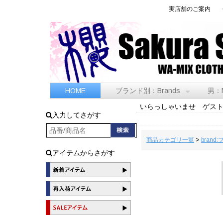
実店舗のご案内
HOME
ブランド別：Brands
男：
いらっしゃいませ ゲス
入力してさがす
商品カテゴリ一覧
>
brand
アイテムからさがす