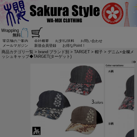
実店舗のご案内
会社概要
お支払/送料
お問い合わせ
メールマガジン
新規会員登録
お得なPoint！
商品カテゴリ一覧
>
brand:ブランド別
>
TARGET
>
帽子
> デニム×金襴メ
ッシュキャップ◆TARGET(ターゲット)