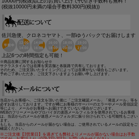
10000円(税抜)以上のお買い上げで代引き手数料も無料！
(税抜10000円未満の場合手数料300円(税抜))
佐川急便、クロネコヤマト、一部ゆうパックでお届けします
上記6つの時間指定も可能！
※商品在庫に関するお知らせ※
サクラスタイルでは在庫を実店舗と各販路で共有しております。
そのため、ご注文頂いたタイミングによっては在庫がない場合もございます。
予めご了承いただき、ご注文下さいますようお願い申し上げます。
当店からお客様へ、ご注文を頂いた後に「ご注文確認メール」「発送メール」等を
必ずお送りしております。ですが稀にお客様のサーバーのエラーやメール受信設定
等により、メールがお客様へお届けできていない場合がございます。
WEBのフリーメールやプロバイダの迷惑メールフィルタを使用されているお客様
は、当店からのメールが迷惑メールフォルダに振り分けられている可能性もござい
ます。
もしも、当店からのメールが届かない場合は、ご使用されているメールの設定をご
確認ください。
※ご注文後【3営業日】を過ぎても弊社よりメールが届かない場合はお手数
ですが、お電話より（078-332-2013）お問い合わせください。