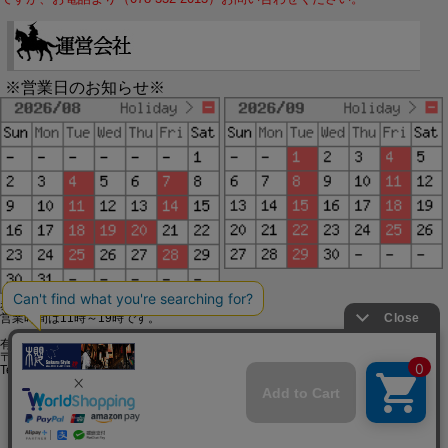
※営業日のお知らせ※
赤字で塗られた日は配送定休日です。
営業時間は11時～19時です。
有限会社ジップジップ SakuraStyle通販事業部
〒650-0021 神戸市中央区三宮町3-9-19イトウビル1,4F
Tel:078-332-2013 FAX:078-333-6644
SSL/TLSとは?