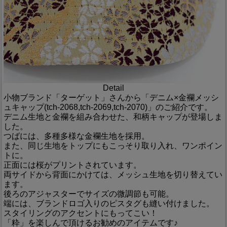
Detail
小物ブランド「ターゲット」さんから「デニム×金襴メッシ
ュキャップ(tch-2068,tch-2069,tch-2070)」のご紹介です。
デニム生地と金襴を組み合わせた、和柄キャップが登場しま
した。
つばには、多種多様な金襴生地を採用。
また、同じ生地をトップにもこっそり取り入れ、ワンポイン
トに。
正面には桜がプリントされています。
両サイドから背面にかけては、メッシュ生地を切り替えてい
ます。
後ろのアジャスターでサイズの微調節も可能。
端には、ブランドロゴ入りのピスタグも縫い付けました。
スタイリングのアクセントにもってこい！
「粋」を楽しんで頂けるお勧めのアイテムです♪