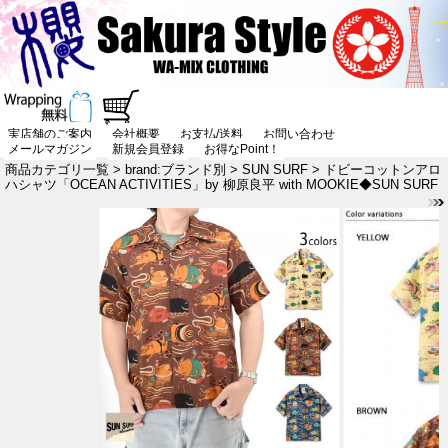
実店舗のご案内
会社概要
お支払/送料
お問い合わせ
メールマガジン
新規会員登録
お得なPoint！
商品カテゴリ一覧
>
brand:ブランド別
>
SUN SURF
> ドビーコットンアロ
ハシャツ「OCEAN ACTIVITIES」by 柳原良平 with MOOKIE◆SUN SURF