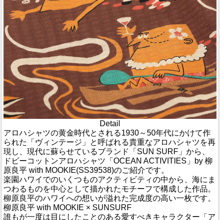
Detail
アロハシャツの黄金時代とされる1930～50年代にかけて作
られた「ヴィンテージ」と呼ばれる貴重なアロハシャツを再
現し、現代に蘇らせているブランド「SUN SURF」から、
ドビーコットンアロハシャツ「OCEAN ACTIVITIES」by 柳
原良平 with MOOKIE(SS39538)のご紹介です。
楽園ハワイでのいくつものアクティビティの中から、海にま
つわるものを中心として描かれたモチーフで構成した作品。
柳原良平のハワイへの想いが溢れた完成度の高い一枚です。
柳原良平 with MOOKIE × SUNSURF
誰もが一度は目にしたことのある愛すべきキャラクター「ア