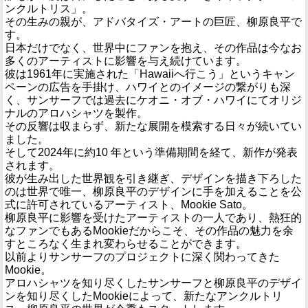
ンクルトリス」。
その生みの親が、アドバタイズ・アートの巨匠、柳原良平で
す。
日本だけでなく、世界中にファンを抱え、その作品は今なお
多くのアーティストに影響を与え続けています。
彼は1961年に実施された「Hawaiiへ行こう」というキャン
ペーンの広告を手掛け、ハワイとのイメージの繋がりも深
く、サンサーフでは過去にケオニ・オブ・ハワイにてオリジ
ナルのアロハシャツを製作。
その反響は収まらず、新たな展開を模索する日々が続いてい
ました。
そして2024年に約10 年という準備期間を経て、新作が発表
されます。
彼が生み出した世界観を引き継ぎ、デザインを描き下ろした
のは世界で唯一、柳原良平のデザインに手を加えることを公
式に許可されているアーティスト、Mookie Sato。
柳原良平に影響を受けたアーティストの一人であり、熱狂的
なファンでもあるMookieだからこそ、その作品の魅力を余
すところなく生まれ変わらせることができます。
以前よりサンサーフのプロジェクトに深く関わってきた
Mookie。
アロハシャツを知り尽くしたサンサーフと柳原良平のデザイ
ンを知り尽くしたMookieによって、新たなアンクルトリ