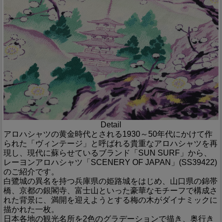
Detail
アロハシャツの黄金時代とされる1930～50年代にかけて作
られた「ヴィンテージ」と呼ばれる貴重なアロハシャツを再
現し、現代に蘇らせているブランド「SUN SURF」から、
レーヨンアロハシャツ「SCENERY OF JAPAN」(SS39422)
のご紹介です。
白鷺城の異名を持つ兵庫県の姫路城をはじめ、山口県の錦帯
橋、京都の銀閣寺、富士山といった豪華なモチーフで構成さ
れた背景に、満開を迎えようとする梅の木がダイナミックに
描かれた一枚。
日本各地の観光名所を2色のグラデーションで描き、奥行き