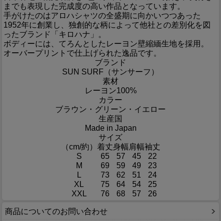
までも表現した完成度の高い作品となっています。
手がけたのはアロハシャツの全盛期に向かいつつあった
1952年に創業し、独創的な柄によって他社との差別化を図
ったブランド「キロハナ」。
ボディーには、てろんとしたレーヨン壁縮緬生地を採用。
オーバープリントで仕上げられた逸品です。
ブランド
SUN SURF（サンサーフ）
素材
レーヨン100%
カラー
ブラウン・グリーン・イエロー
生産国
Made in Japan
サイズ
（cm/約）
着丈
身幅
肩幅
袖丈
S
65
57
45
22
M
69
59
49
23
L
73
62
51
24
XL
75
64
54
25
XXL
76
68
57
26
商品についてのお問い合わせ