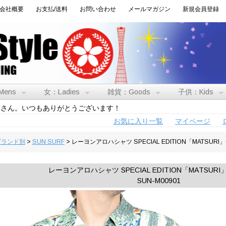
会社概要
お支払/送料
お問い合わせ
メールマガジン
新規会員登録
Mens
女：Ladies
雑貨：Goods
子供：Kids
トさん。いつもありがとうございます！
お気に入り一覧
マイページ
:ブランド別
>
SUN SURF
> レーヨンアロハシャツ SPECIAL EDITION「MATSURI」
レーヨンアロハシャツ SPECIAL EDITION「MATSURI」
SUN-M00901