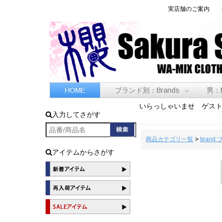
実店舗のご案内
HOME
ブランド別：Brands
男：
いらっしゃいませ ゲス
入力してさがす
商品カテゴリ一覧
>
brand
アイテムからさがす