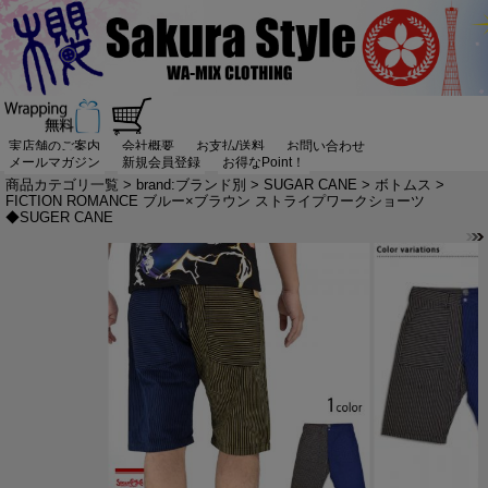
実店舗のご案内
会社概要
お支払/送料
お問い合わせ
メールマガジン
新規会員登録
お得なPoint！
商品カテゴリ一覧
>
brand:ブランド別
>
SUGAR CANE
>
ボトムス
>
FICTION ROMANCE ブルー×ブラウン ストライプワークショーツ
◆SUGER CANE