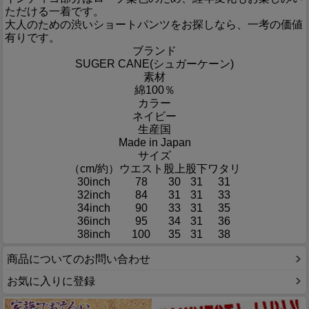
ただける一着です。
大人のための渋いショートパンツをお探しなら、一考の価値
有りです。
ブランド
SUGER CANE(シュガーケーン)
素材
綿100％
カラー
ネイビー
生産国
Made in Japan
サイズ
（cm/約）
ウエスト
股上
股下
ワタリ
30inch
78
30
31
31
32inch
84
31
31
33
34inch
90
33
31
35
36inch
95
34
31
36
38inch
100
35
31
38
商品についてのお問い合わせ
お気に入りに登録