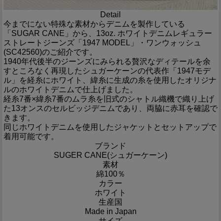
Detail
今までにない特殊な素材からデニムを製作している
「SUGAR CANE」から、13oz. ホワイトデニムレギュラー
ストレートジーンズ「1947 MODEL」・ワンウォッシュ
(SC42560)のご紹介です。
1940年代後半のジーンズにみられる贅沢なディテールを余
すところなく再現したシュガーケーンの代表作「1947モデ
ル」を経糸にホワイト、緯糸に生成の糸を使用したオリジナ
ルのホワイトデニムで仕上げました。
経糸7番×緯糸7番のムラ糸を旧式のシャトル織機で織り上げ
た13オンスのセルビッジデニムであり、両脇に赤耳を確認で
きます。
同じホワイトデニムを使用したジャケットとセットアップで
着用可能です。
ブランド
SUGER CANE(シュガーケーン)
素材
綿100％
カラー
ホワイト
生産国
Made in Japan
サイズ