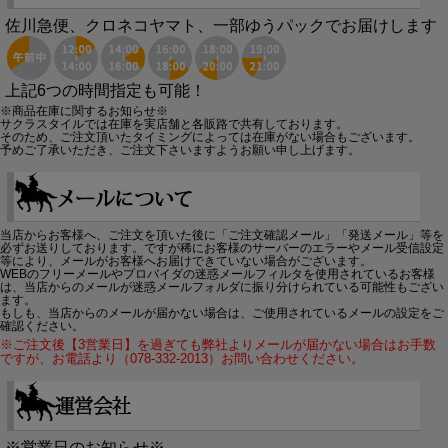
佐川急便、クロネコヤマト、一部ゆうパックでお届けします
上記6つの時間指定も可能！
※商品在庫に関するお知らせ※
サクラスタイルでは在庫を実店舗と各販路で共有しております。
そのため、ご注文頂いたタイミングによっては在庫がない場合もございます。
予めご了承いただき、ご注文下さいますようお願い申し上げます。
当店からお客様へ、ご注文を頂いた後に「ご注文確認メール」「発送メール」等を
必ずお送りしております。ですが稀にお客様のサーバーのエラーやメール受信設定
等により、メールがお客様へお届けできていない場合がございます。
WEBのフリーメールやプロバイダの迷惑メールフィルタを使用されているお客様
は、当店からのメールが迷惑メールフォルダに振り分けられている可能性もござい
ます。
もしも、当店からのメールが届かない場合は、ご使用されているメールの設定をご
確認ください。
※ご注文後【3営業日】を過ぎても弊社よりメールが届かない場合はお手数
ですが、お電話より（078-332-2013）お問い合わせください。
※営業日のお知らせ※