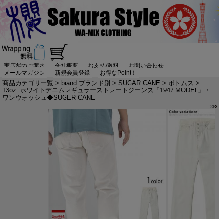
実店舗のご案内
会社概要
お支払/送料
お問い合わせ
メールマガジン
新規会員登録
お得なPoint！
商品カテゴリ一覧
>
brand:ブランド別
>
SUGAR CANE
>
ボトムス
>
13oz. ホワイトデニムレギュラーストレートジーンズ「1947 MODEL」・
ワンウォッシュ◆SUGER CANE