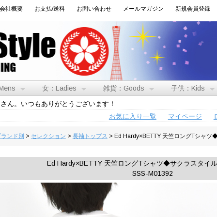
会社概要
お支払/送料
お問い合わせ
メールマガジン
新規会員登録
Mens
女：Ladies
雑貨：Goods
子供：Kids
トさん。いつもありがとうございます！
お気に入り一覧
マイページ
:ブランド別
>
セレクション
>
長袖トップス
> Ed Hardy×BETTY 天竺ロングT
Ed Hardy×BETTY 天竺ロングTシャツ◆サクラスタ
SSS-M01392