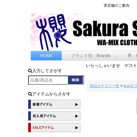
実店舗のご案内
HOME
ブランド別：Brands
男：
いらっしゃいませ ゲス
入力してさがす
商品カテゴリ一覧
>
brand
アイテムからさがす