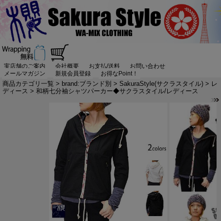
実店舗のご案内
会社概要
お支払/送料
お問い合わせ
メールマガジン
新規会員登録
お得なPoint！
商品カテゴリ一覧
>
brand:ブランド別
>
SakuraStyle(サクラスタイル)
>
レ
ディース
> 和柄七分袖シャツパーカー◆サクラスタイル/レディース