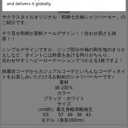
Detail
サクラスタイルオリジナル「和柄七分袖シャツパーカー」の
ご紹介です。
チラ見せ和柄が新鮮クールデザイン！！合わせ易さも抜
群！！
シンプルデザインですが、ジップ部分や袖の和生地のきりか
えしなど、ポイントには粋度をあげる拘りがちらり。
合わせやすくヘビーローテーションでつかえる1枚ですよ！
綺麗目コーデからカジュアルコーデといろんなコーディネイ
トをお楽しみいただけるお勧めのシャツパーカーです♪
素材
綿 100％
カラー
ブラック・ホワイト
サイズ
（cm/約）
着丈
身幅
肩幅
袖丈
XS
57
49
38
43
モデル（身長160cm）