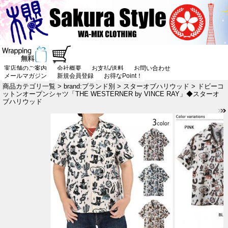
実店舗のご案内
会社概要
お支払/送料
お問い合わせ
メールマガジン
新規会員登録
お得なPoint！
商品カテゴリ一覧
>
brand:ブランド別
>
スターオブハリウッド
> ドビーコ
ットンオープンシャツ「THE WESTERNER by VINCE RAY」◆スターオ
ブハリウッド