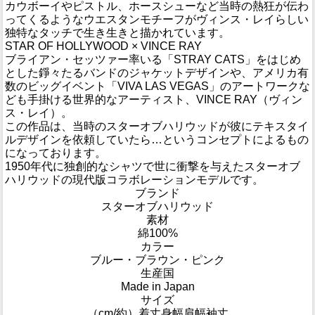
カウボーイやピストル、ホースシューなど当時の熱狂が伝わ
ってくるようなウエスタンモチーフがヴィンス・レイらしい
独特なタッチで生き生きと描かれています。
STAR OF HOLLYWOOD × VINCE RAY
ブライアン・セッツァー率いる「STRAY CATS」をはじめ
とした錚々たるバンドのジャケットデザインや、アメリカ有
数のビッグイベント「VIVA LAS VEGAS」のアートワークな
ども手掛ける世界的なアーティスト、VINCE RAY（ヴィン
ス・レイ）。
この作品は、当時のスターオブハリウッドが彼にテキスタイ
ルデザインを依頼していたら…というコンセプトによるもの
になっております。
1950年代に独創的なシャツで世に衝撃を与えたスターオブ
ハリウッドの現代版コラボレーションモデルです。
ブランド
スターオブハリウッド
素材
綿100%
カラー
ブルー・ブラウン・ピンク
生産国
Made in Japan
サイズ
（cm/約）
着丈
身幅
肩幅
袖丈