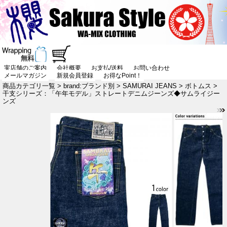
実店舗のご案内
会社概要
お支払/送料
お問い合わせ
メールマガジン
新規会員登録
お得なPoint！
商品カテゴリ一覧
>
brand:ブランド別
>
SAMURAI JEANS
>
ボトムス
>
干支シリーズ：「午年モデル」ストレートデニムジーンズ◆サムライジー
ンズ