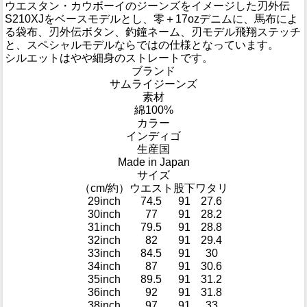
ウエスタン・カウボーイのジーンズをイメージした刃外伝
S210XJをベースモデルとし、零＋17ozデニムに、馬布によ
る袋布、刃外伝ボタン、釣鐘ネーム、刃モデル飛翔ステッチ
と、スペシャルモデルならではの仕様となっています。
シルエットはやや細身のストレートです。
ブランド
サムライジーンズ
素材
綿100%
カラー
インディゴ
生産国
Made in Japan
サイズ
（cm/約）
ウエスト
股下
ワタリ
29inch
74.5
91
27.6
30inch
77
91
28.2
31inch
79.5
91
28.8
32inch
82
91
29.4
33inch
84.5
91
30
34inch
87
91
30.6
35inch
89.5
91
31.2
36inch
92
91
31.8
38inch
97
91
33