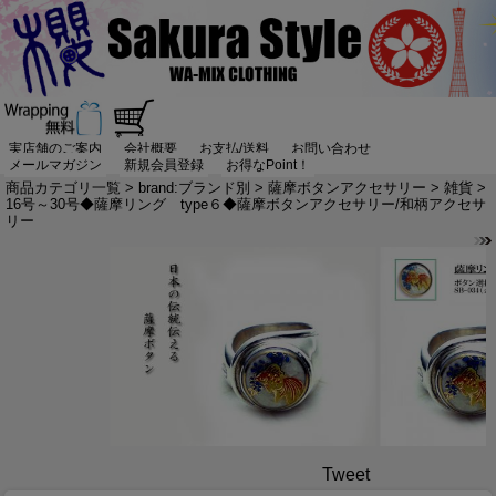
実店舗のご案内
会社概要
お支払/送料
お問い合わせ
メールマガジン
新規会員登録
お得なPoint！
商品カテゴリ一覧
>
brand:ブランド別
>
薩摩ボタンアクセサリー
>
雑貨
>
16号～30号◆薩摩リング type６◆薩摩ボタンアクセサリー/和柄アクセサ
リー
Tweet