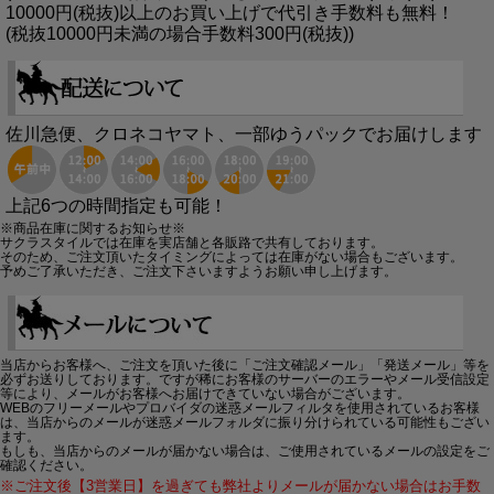
10000円(税抜)以上のお買い上げで代引き手数料も無料！
(税抜10000円未満の場合手数料300円(税抜))
佐川急便、クロネコヤマト、一部ゆうパックでお届けします
上記6つの時間指定も可能！
※商品在庫に関するお知らせ※
サクラスタイルでは在庫を実店舗と各販路で共有しております。
そのため、ご注文頂いたタイミングによっては在庫がない場合もございます。
予めご了承いただき、ご注文下さいますようお願い申し上げます。
当店からお客様へ、ご注文を頂いた後に「ご注文確認メール」「発送メール」等を
必ずお送りしております。ですが稀にお客様のサーバーのエラーやメール受信設定
等により、メールがお客様へお届けできていない場合がございます。
WEBのフリーメールやプロバイダの迷惑メールフィルタを使用されているお客様
は、当店からのメールが迷惑メールフォルダに振り分けられている可能性もござい
ます。
もしも、当店からのメールが届かない場合は、ご使用されているメールの設定をご
確認ください。
※ご注文後【3営業日】を過ぎても弊社よりメールが届かない場合はお手数