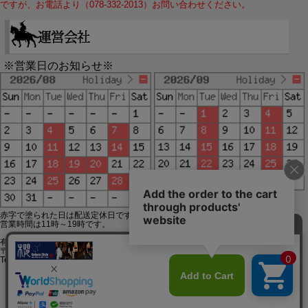
ですが、お電話より（078-332-2013）お問い合わせください。
※営業日のお知らせ※
赤字で塗られた日は配送定休日です。
営業時間は11時～19時です。
有限会社ジップジップ SakuraStyle通販事業部
〒650-0021 神戸市中央区三宮町3-9-19イトウビル1,4F
Tel:078-332-2013 FAX:078-333-6644
SSL/TLSとは?