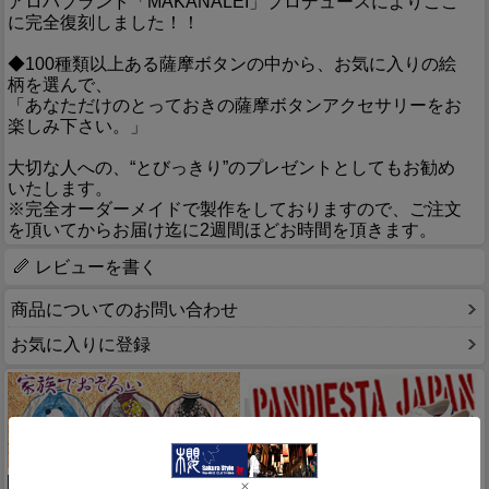
アロハブランド「MAKANALEI」プロデュースによりここ
に完全復刻しました！！
◆100種類以上ある薩摩ボタンの中から、お気に入りの絵
柄を選んで、
「あなただけのとっておきの薩摩ボタンアクセサリーをお
楽しみ下さい。」
大切な人への、“とびっきり”のプレゼントとしてもお勧め
いたします。
※完全オーダーメイドで製作をしておりますので、ご注文
を頂いてからお届け迄に2週間ほどお時間を頂きます。
レビューを書く
商品についてのお問い合わせ
お気に入りに登録