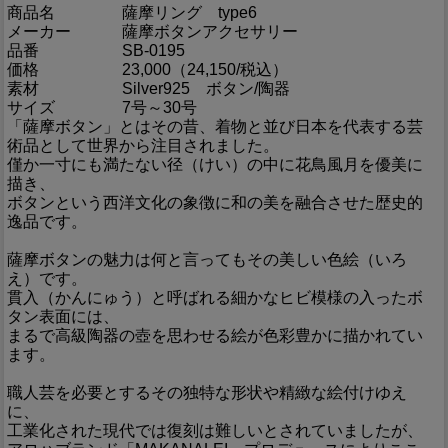
商品名
薩摩リング type6
メーカー
薩摩ボタンアクセサリー
品番
SB-0195
価格
23,000（24,150/税込）
素材
Silver925 ボタン/陶器
サイズ
7号～30号
「薩摩ボタン」とはその昔、着物と並び日本を代表する芸
術品として世界から注目されました。
僅か一寸にも満たない径（けい）の中に花鳥風月を優美に
描き、
ボタンという西洋文化の象徴に和の美を融合させた歴史的
逸品です。
薩摩ボタンの魅力は何と言ってもその美しい色絵（いろ
え）です。
貫入（かんにゅう）と呼ばれる細かなヒビ模様の入ったボ
タン表面には、
まるで高級陶器の壺を思わせる絵が色彩豊かに描かれてい
ます。
職人芸を必要とするその独特な形状や精緻な絵付けゆえ
に、
工業化された現代では復刻は難しいとされていましたが、