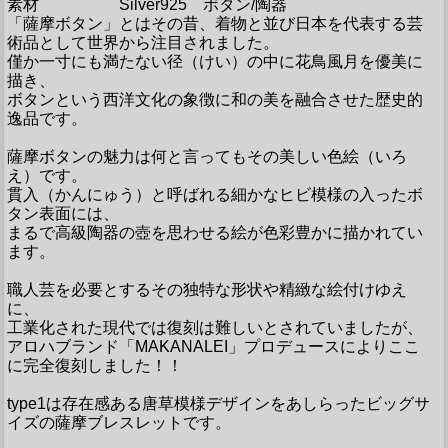
素材
Silver925 ボタン/陶器
「薩摩ボタン」とはその昔、着物と並び日本を代表する芸
術品として世界から注目されました。
僅か一寸にも満たない径（けい）の中に花鳥風月を優美に
描き、
ボタンという西洋文化の象徴に和の美を融合させた歴史的
逸品です。
薩摩ボタンの魅力は何と言ってもその美しい色絵（いろ
え）です。
貫入（かんにゅう）と呼ばれる細かなヒビ模様の入ったボ
タン表面には、
まるで高級陶器の壺を思わせる絵が色彩豊かに描かれてい
ます。
職人芸を必要とするその独特な形状や精緻な絵付けゆえ
に、
工業化された現代では復刻は難しいとされていましたが、
アロハブランド「MAKANALEI」プロデュースによりここ
に完全復刻しました！！
type1は存在感ある唐草模様デザインをあしらったビッグサ
イズの薩摩ブレスレットです。