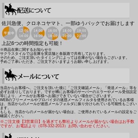
佐川急便、クロネコヤマト、一部ゆうパックでお届けします
上記6つの時間指定も可能！
※商品在庫に関するお知らせ※
サクラスタイルでは在庫を実店舗と各販路で共有しております。
そのため、ご注文頂いたタイミングによっては在庫がない場合もございます。
予めご了承いただき、ご注文下さいますようお願い申し上げます。
当店からお客様へ、ご注文を頂いた後に「ご注文確認メール」「発送メール」等を
必ずお送りしております。ですが稀にお客様のサーバーのエラーやメール受信設定
等により、メールがお客様へお届けできていない場合がございます。
WEBのフリーメールやプロバイダの迷惑メールフィルタを使用されているお客様
は、当店からのメールが迷惑メールフォルダに振り分けられている可能性もござい
ます。
もしも、当店からのメールが届かない場合は、ご使用されているメールの設定をご
確認ください。
※ご注文後【3営業日】を過ぎても弊社よりメールが届かない場合はお手数
ですが、お電話より（078-332-2013）お問い合わせください。