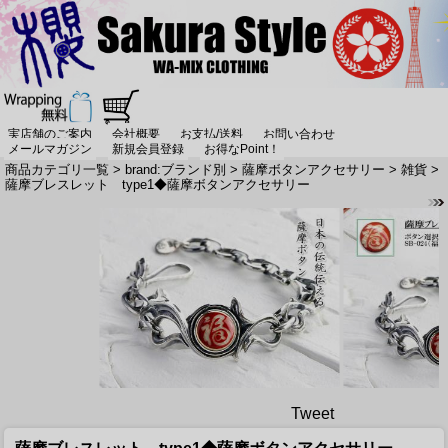
実店舗のご案内
会社概要
お支払/送料
お問い合わせ
メールマガジン
新規会員登録
お得なPoint！
商品カテゴリ一覧
>
brand:ブランド別
>
薩摩ボタンアクセサリー
>
雑貨
>
薩摩ブレスレット type1◆薩摩ボタンアクセサリー
Tweet