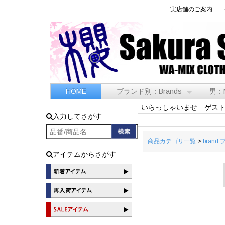
実店舗のご案内
HOME
ブランド別：Brands
男：
いらっしゃいませ ゲス
入力してさがす
商品カテゴリ一覧
>
brand
アイテムからさがす