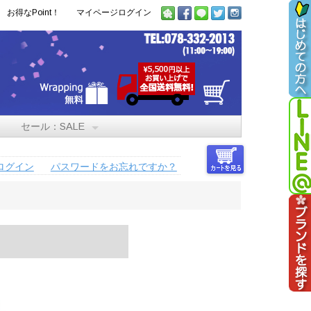
お得なPoint！
マイページログイン
セール：SALE
ログイン
パスワードをお忘れですか？