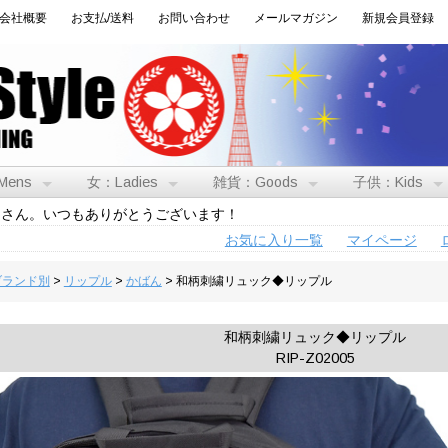
会社概要
お支払/送料
お問い合わせ
メールマガジン
新規会員登録
Mens
女：Ladies
雑貨：Goods
子供：Kids
トさん。いつもありがとうございます！
お気に入り一覧
マイページ
:ブランド別
>
リップル
>
かばん
> 和柄刺繍リュック◆リップル
和柄刺繍リュック◆リップル
RIP-Z02005