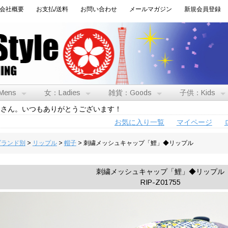
会社概要
お支払/送料
お問い合わせ
メールマガジン
新規会員登録
Mens
女：Ladies
雑貨：Goods
子供：Kids
トさん。いつもありがとうございます！
お気に入り一覧
マイページ
:ブランド別
>
リップル
>
帽子
> 刺繍メッシュキャップ「鯉」◆リップル
刺繍メッシュキャップ「鯉」◆リップル
RIP-Z01755