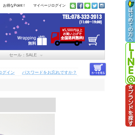
お得なPoint！
マイページログイン
セール：SALE
ログイン
パスワードをお忘れですか？