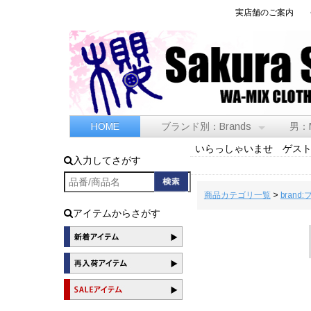
実店舗のご案内
HOME
ブランド別：Brands
男：
いらっしゃいませ ゲス
入力してさがす
商品カテゴリ一覧
>
brand
アイテムからさがす