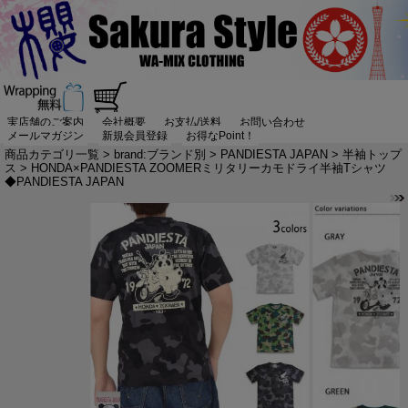
実店舗のご案内
会社概要
お支払/送料
お問い合わせ
メールマガジン
新規会員登録
お得なPoint！
商品カテゴリ一覧
>
brand:ブランド別
>
PANDIESTA JAPAN
>
半袖トップ
ス
> HONDA×PANDIESTA ZOOMERミリタリーカモドライ半袖Tシャツ
◆PANDIESTA JAPAN