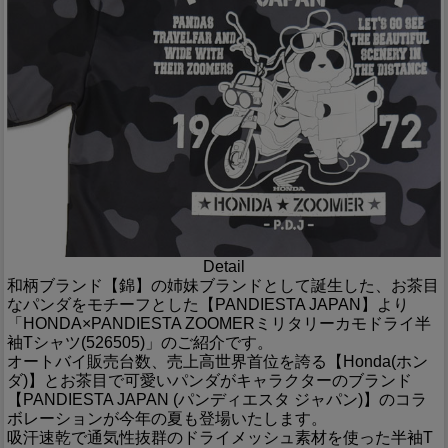
Detail
和柄ブランド【錦】の姉妹ブランドとして誕生した、お茶目
なパンダをモチーフとした【PANDIESTA JAPAN】より
「HONDA×PANDIESTA ZOOMERミリタリーカモドライ半
袖Tシャツ(526505)」のご紹介です。
オートバイ販売台数、売上高世界首位を誇る【Honda(ホン
ダ)】とお茶目で可愛いパンダがキャラクターのブランド
【PANDIESTA JAPAN (パンディエスタ ジャパン)】のコラ
ボレーションが今年の夏も登場いたします。
吸汗速乾で通気性抜群のドライメッシュ素材を使った半袖T