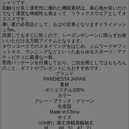
シャツです。
肌触りが良く速乾性に優れた機能素材は、着心地が良いだけ
でなく適度な伸縮性も相まって、リラックスウエアとしてオ
ススメです。
暑い夏の必需品として、もはや定番となりますドライメッシ
ュTee。
洗濯してもすぐに乾くので、シーズンやシーンに限らずお使
いいただける万能アイテムとなります。
タウンユースでのスタイリングをはじめ、ジムワークやフィ
ットネス、ランニングなどといったあらゆるスポーツ・アク
ティビティに最適な一枚。
専用パッケージを付属しており、ご自分用としてはもちろん
のこと、ギフトやプレゼントにもおすすめです。
ブランド
PANDIESTA JAPAN
素材
ポリエステル100%
カラー
グレー・ブラック・グリーン
生産国
Made in China
サイズ
（cm/約）
着丈
身幅
肩幅
袖丈
M
68
51
47
21