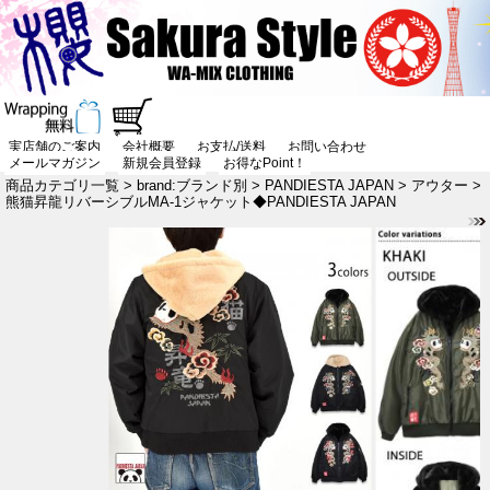
実店舗のご案内
会社概要
お支払/送料
お問い合わせ
メールマガジン
新規会員登録
お得なPoint！
商品カテゴリ一覧
>
brand:ブランド別
>
PANDIESTA JAPAN
>
アウター
>
熊猫昇龍リバーシブルMA-1ジャケット◆PANDIESTA JAPAN