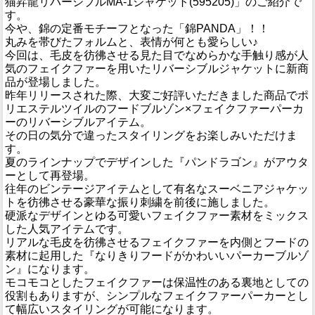
猫昇龍リバーシブルMA-1ジャケット(595205)」のご紹介で
す。
今や、錦の定番モチーフとなった「錦PANDA」！！
丸みを帯びたフォルムと、表情が何とも愛らしい♪
今回は、毛皮を彷彿させる見た目でなめらかな手触り感が人
気のフェイクファーを用いたリバーシブルジャケットに新商
品が登場しました。
昨年リリースされた際、大変ご好評いただきました商品でポ
リエステルツイルのフードブルゾン×フェイクファーパーカ
ーのリバーシブルアイテム。
その日の気分で違ったスタイリングをお楽しみいただけま
す。
夏のラインナップでデザインした『パンドラゴン』がアウタ
ーとして再登場。
往年のビンテージアイテムとして有名なスーベニアジャケッ
トを彷彿させる豪華な振り刺繍を前後に施しました。
硬派なデザインとゆる可愛いフェイクファー素材をミックス
した人気アイテムです。
リアルな毛皮を彷彿させるフェイクファーを内側とフードの
素材に起用した『なりきりフードがかわいいパーカーブルゾ
ン』になります。
モコモコとしたフェイクファーは保温性のある裏地としての
役割もありますが、シンプルなフェイクファーパーカーとし
て幅広いスタイリングが可能になります。