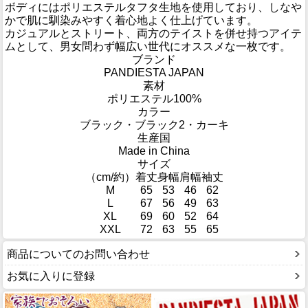
ボディにはポリエステルタフタ生地を使用しており、しなや
かで肌に馴染みやすく着心地よく仕上げています。
カジュアルとストリート、両方のテイストを併せ持つアイテ
ムとして、男女問わず幅広い世代にオススメな一枚です。
ブランド
PANDIESTA JAPAN
素材
ポリエステル100%
カラー
ブラック・ブラック2・カーキ
生産国
Made in China
サイズ
（cm/約）
着丈
身幅
肩幅
袖丈
M
65
53
46
62
L
67
56
49
63
XL
69
60
52
64
XXL
72
63
55
65
商品についてのお問い合わせ
お気に入りに登録