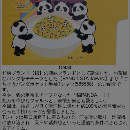
Detail
和柄ブランド【錦】の姉妹ブランドとして誕生した、お茶目
なパンダをモチーフとした【PANDIESTA JAPAN】より「ご
ちそうパンダポケット半袖Tシャツ(585568)」のご紹介で
す。
今や、錦の定番モチーフとなった「錦PANDA」！！
丸みを帯びたフォルムと、表情が何とも愛らしい。
今回は、袖通しが良く吸汗性に優れた綿100％の天竺素材を
使った半袖Tシャツが登場しました。
Tシャツは毎日無造作に着るもので、汗を吸い取り、洗濯機
に放り込まれ、天日や紫外線といった過酷な条件にさらされ
るアイテム。