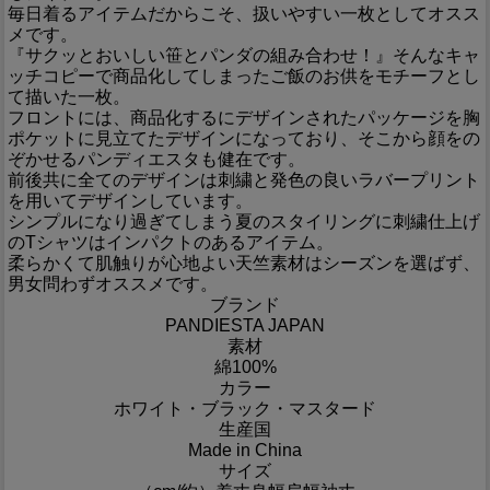
毎日着るアイテムだからこそ、扱いやすい一枚としてオスス
メです。
『サクッとおいしい笹とパンダの組み合わせ！』そんなキャ
ッチコピーで商品化してしまったご飯のお供をモチーフとし
て描いた一枚。
フロントには、商品化するにデザインされたパッケージを胸
ポケットに見立てたデザインになっており、そこから顔をの
ぞかせるパンディエスタも健在です。
前後共に全てのデザインは刺繍と発色の良いラバープリント
を用いてデザインしています。
シンプルになり過ぎてしまう夏のスタイリングに刺繍仕上げ
のTシャツはインパクトのあるアイテム。
柔らかくて肌触りが心地よい天竺素材はシーズンを選ばず、
男女問わずオススメです。
ブランド
PANDIESTA JAPAN
素材
綿100%
カラー
ホワイト・ブラック・マスタード
生産国
Made in China
サイズ