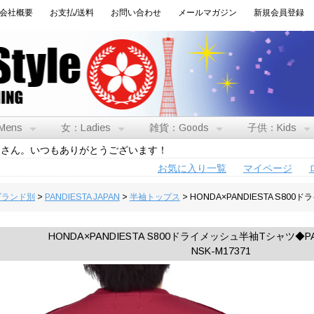
会社概要
お支払/送料
お問い合わせ
メールマガジン
新規会員登録
Mens
女：Ladies
雑貨：Goods
子供：Kids
トさん。いつもありがとうございます！
お気に入り一覧
マイページ
:ブランド別
>
PANDIESTA JAPAN
>
半袖トップス
> HONDA×PANDIESTA S800
HONDA×PANDIESTA S800ドライメッシュ半袖Tシャツ◆PAN
NSK-M17371