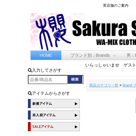
実店舗のご案内
HOME
ブランド別：Brands
男：
いらっしゃいませ ゲス
入力してさがす
商品カテゴリ一覧
>
brand
アイテムからさがす