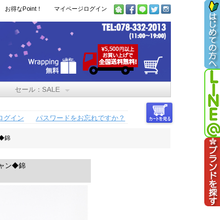
お得なPoint！
マイページログイン
セール：SALE
ログイン
パスワードをお忘れですか？
ン◆錦
ジャン◆錦