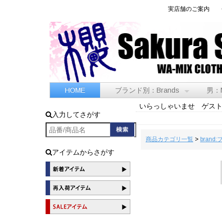
実店舗のご案内
HOME
ブランド別：Brands
男：
いらっしゃいませ ゲス
入力してさがす
商品カテゴリ一覧
>
brand
アイテムからさがす