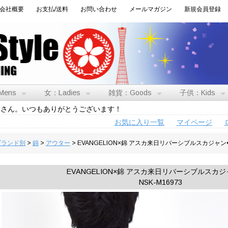
会社概要
お支払/送料
お問い合わせ
メールマガジン
新規会員登録
Mens
女：Ladies
雑貨：Goods
子供：Kids
トさん。いつもありがとうございます！
お気に入り一覧
マイページ
:ブランド別
>
錦
>
アウター
> EVANGELION×錦 アスカ来日リバーシブルスカジャ
EVANGELION×錦 アスカ来日リバーシブルスカ
NSK-M16973