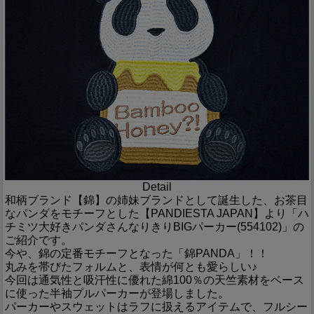
Detail
和柄ブランド【錦】の姉妹ブランドとして誕生した、お茶目
なパンダをモチーフとした【PANDIESTA JAPAN】より「ハ
チミツ大好きパンダさんなりきりBIGパーカー(554102)」の
ご紹介です。
今や、錦の定番モチーフとなった「錦PANDA」！！
丸みを帯びたフォルムと、表情が何とも愛らしい♪
今回は通気性と吸汗性に優れた綿100％の天竺素材をベース
に使った半袖プルパーカーが登場しました。
パーカーやスウェットはラフに扱えるアイテムで、フルシー