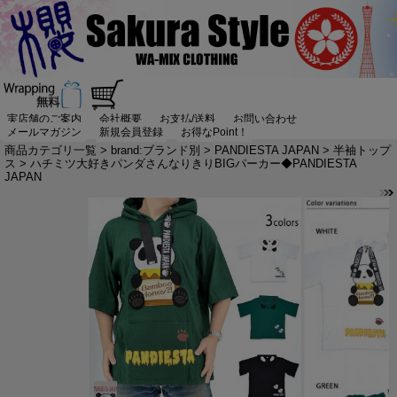
実店舗のご案内
会社概要
お支払/送料
お問い合わせ
メールマガジン
新規会員登録
お得なPoint！
商品カテゴリ一覧
>
brand:ブランド別
>
PANDIESTA JAPAN
>
半袖トップ
ス
> ハチミツ大好きパンダさんなりきりBIGパーカー◆PANDIESTA
JAPAN