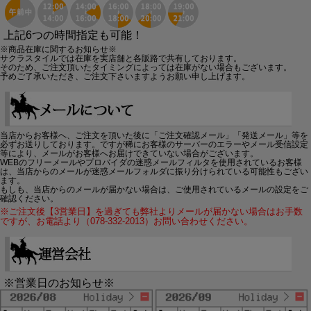
上記6つの時間指定も可能！
※商品在庫に関するお知らせ※
サクラスタイルでは在庫を実店舗と各販路で共有しております。
そのため、ご注文頂いたタイミングによっては在庫がない場合もございます。
予めご了承いただき、ご注文下さいますようお願い申し上げます。
当店からお客様へ、ご注文を頂いた後に「ご注文確認メール」「発送メール」等を
必ずお送りしております。ですが稀にお客様のサーバーのエラーやメール受信設定
等により、メールがお客様へお届けできていない場合がございます。
WEBのフリーメールやプロバイダの迷惑メールフィルタを使用されているお客様
は、当店からのメールが迷惑メールフォルダに振り分けられている可能性もござい
ます。
もしも、当店からのメールが届かない場合は、ご使用されているメールの設定をご
確認ください。
※ご注文後【3営業日】を過ぎても弊社よりメールが届かない場合はお手数
ですが、お電話より（078-332-2013）お問い合わせください。
※営業日のお知らせ※