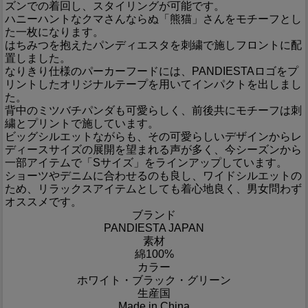
ズンでの着回し、スタイリングが可能です。
ハニーハントなクマさんならぬ「熊猫」さんをモチーフとし
た一枚になります。
はちみつを抱えたパンディエスタを刺繍で施しフロントに配
置しました。
なりきり仕様のパーカーフードには、PANDIESTAロゴをプ
リントしたオリジナルテープを用いてインパクトを出しまし
た。
背中のミツバチパンダも可愛らしく、前後共にモチーフは刺
繍とプリントで施しています。
ビッグシルエットながらも、その可愛らしいデザインからレ
ディースサイズの展開を望まれる声が多く、今シーズンから
一部アイテムで「Sサイズ」をラインアップしています。
ショーツやデニムに合わせるのも良し、ワイドシルエットの
ため、リラックスアイテムとしても着心地良く、男女問わず
オススメです。
ブランド
PANDIESTA JAPAN
素材
綿100%
カラー
ホワイト・ブラック・グリーン
生産国
Made in China