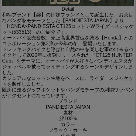
Detail
和柄ブランド【錦】の姉妹ブランドとして誕生した、お茶目
なパンダをモチーフとした【PANDIESTA JAPAN】より
「HONDA×PANDIESTA CT125コットンWライダースジャケ
ット(533513)」のご紹介です。
オートバイ販売台数、売上高世界首位を誇る【Honda】との
コラボレーション第3弾が今年の冬、登場いたします。
トレッキングバイクと呼ばれ自然の中を楽しむ事の出来るバ
イクとして2020年に復刻リリースされた『CT125 HUNTER
Cub』をテーマに、オートバイが大好きなパンディエスタが
ジェッペルを被ってライディングするシーンをデザインしま
した。
カジュアルなコットン生地をベースに、ライダースジャケッ
トを製作しました。
随所に走るジップポケットやパンダモチーフの刺繍ワッペン
がアクセントになっています。
ブランド
PANDIESTA JAPAN
素材
綿100%
カラー
ブラック・カーキ
生産国