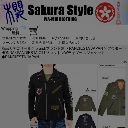
実店舗のご案内
会社概要
お支払/送料
お問い合わせ
メールマガジン
新規会員登録
お得なPoint！
商品カテゴリ一覧
>
brand:ブランド別
>
PANDIESTA JAPAN
>
アウター
>
HONDA×PANDIESTA CT125コットンWライダースジャケット
◆PANDIESTA JAPAN