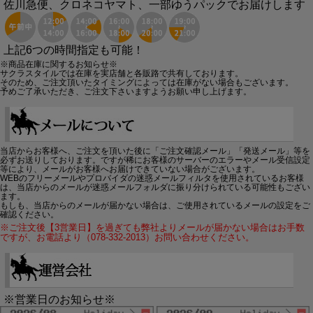
佐川急便、クロネコヤマト、一部ゆうパックでお届けします
上記6つの時間指定も可能！
※商品在庫に関するお知らせ※
サクラスタイルでは在庫を実店舗と各販路で共有しております。
そのため、ご注文頂いたタイミングによっては在庫がない場合もございます。
予めご了承いただき、ご注文下さいますようお願い申し上げます。
当店からお客様へ、ご注文を頂いた後に「ご注文確認メール」「発送メール」等を
必ずお送りしております。ですが稀にお客様のサーバーのエラーやメール受信設定
等により、メールがお客様へお届けできていない場合がございます。
WEBのフリーメールやプロバイダの迷惑メールフィルタを使用されているお客様
は、当店からのメールが迷惑メールフォルダに振り分けられている可能性もござい
ます。
もしも、当店からのメールが届かない場合は、ご使用されているメールの設定をご
確認ください。
※ご注文後【3営業日】を過ぎても弊社よりメールが届かない場合はお手数
ですが、お電話より（078-332-2013）お問い合わせください。
※営業日のお知らせ※