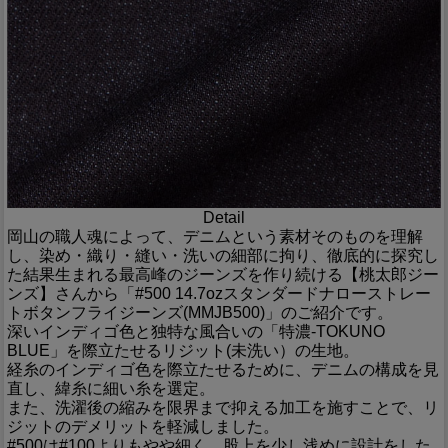
Detail
岡山の職人魂によって、デニムという素材そのものを理解
し、染め・織り・縫い・洗いの細部に拘り、徹底的に探究し
た結果生まれる最高峰のジーンズを作り続ける【桃太郎ジー
ンズ】さんから「#500 14.7ozスタンダードナローストレー
トボタンフライジーンズ(MMJB500)」のご紹介です。
深いインディゴ色と独特な風合いの「特濃-TOKUNO
BLUE」を際立たせるリジット(未洗い）の生地。
経糸のインディゴ色を際立たせるために、デニムの構成を見
直し、緯糸に細い糸を選定。
また、洗濯後の縮みを限界まで抑える加工を施すことで、リ
ジットのデメリットを軽減しました。
#500は#100よりもやや細く、股上を少し浅めに設計をした