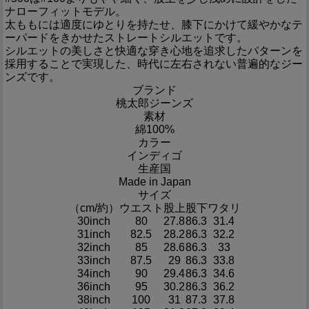
ナローフィットモデル。
太ももには適度にゆとりを持たせ、膝下にかけて緩やかなテ
ーパードをきかせたストレートシルエットです。
シルエットの美しさと快適な穿き心地を追求したパターンを
採用することで実現した、時代に左右されない普遍的なジー
ンズです。
ブランド
桃太郎ジーンズ
素材
綿100%
カラー
インディゴ
生産国
Made in Japan
サイズ
（cm/約）
ウエスト
股上
股下
ワタリ
30inch
80
27.8
86.3
31.4
31inch
82.5
28.2
86.3
32.2
32inch
85
28.6
86.3
33
33inch
87.5
29
86.3
33.8
34inch
90
29.4
86.3
34.6
36inch
95
30.2
86.3
36.2
38inch
100
31
87.3
37.8