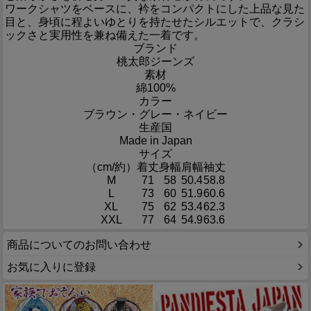
ワークシャツをベースに、衿をコンパクトにした上品な見た
目と、身頃に程よいゆとりを持たせたシルエットで、クラシ
ックさと実用性を兼ね備えた一着です。
ブランド
桃太郎ジーンズ
素材
綿100%
カラー
ブラウン・グレー・ネイビー
生産国
Made in Japan
サイズ
（cm/約）
着丈
身幅
肩幅
袖丈
M
71
58
50.4
58.8
L
73
60
51.9
60.6
XL
75
62
53.4
62.3
XXL
77
64
54.9
63.6
商品についてのお問い合わせ
お気に入りに登録