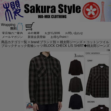
実店舗のご案内
会社概要
お支払/送料
お問い合わせ
メールマガジン
新規会員登録
お得なPoint！
商品カテゴリ一覧
>
brand:ブランド別
>
桃太郎ジーンズ
> コットンツイル
ブロックチェック長袖シャツ/BLOCK CHECK L/S SHIRT◆桃太郎ジーンズ