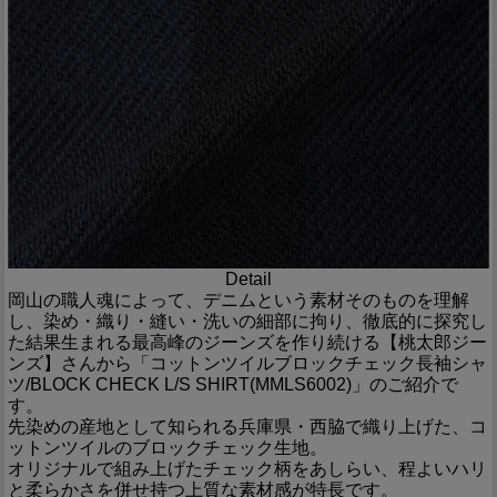
Detail
岡山の職人魂によって、デニムという素材そのものを理解
し、染め・織り・縫い・洗いの細部に拘り、徹底的に探究し
た結果生まれる最高峰のジーンズを作り続ける【桃太郎ジー
ンズ】さんから「コットンツイルブロックチェック長袖シャ
ツ/BLOCK CHECK L/S SHIRT(MMLS6002)」のご紹介で
す。
先染めの産地として知られる兵庫県・西脇で織り上げた、コ
ットンツイルのブロックチェック生地。
オリジナルで組み上げたチェック柄をあしらい、程よいハリ
と柔らかさを併せ持つ上質な素材感が特長です。