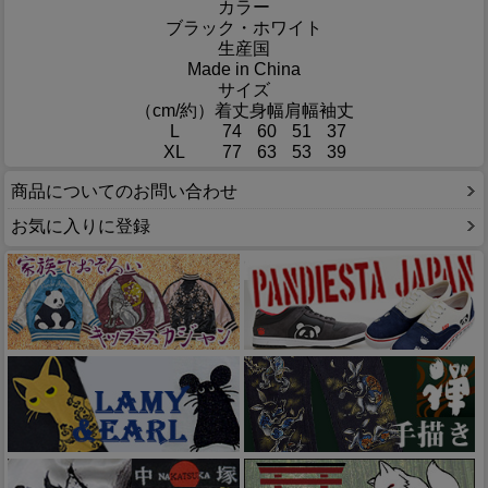
カラー
ブラック・ホワイト
生産国
Made in China
サイズ
（cm/約）
着丈
身幅
肩幅
袖丈
L
74
60
51
37
XL
77
63
53
39
商品についてのお問い合わせ
お気に入りに登録