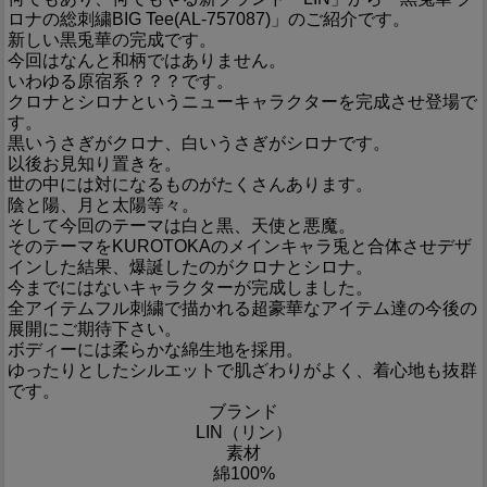
ロナの総刺繍BIG Tee(AL-757087)」のご紹介です。
新しい黒兎華の完成です。
今回はなんと和柄ではありません。
いわゆる原宿系？？？です。
クロナとシロナというニューキャラクターを完成させ登場で
す。
黒いうさぎがクロナ、白いうさぎがシロナです。
以後お見知り置きを。
世の中には対になるものがたくさんあります。
陰と陽、月と太陽等々。
そして今回のテーマは白と黒、天使と悪魔。
そのテーマをKUROTOKAのメインキャラ兎と合体させデザ
インした結果、爆誕したのがクロナとシロナ。
今までにはないキャラクターが完成しました。
全アイテムフル刺繍で描かれる超豪華なアイテム達の今後の
展開にご期待下さい。
ボディーには柔らかな綿生地を採用。
ゆったりとしたシルエットで肌ざわりがよく、着心地も抜群
です。
ブランド
LIN（リン）
素材
綿100%