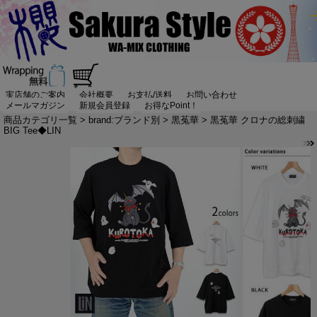
実店舗のご案内
会社概要
お支払/送料
お問い合わせ
メールマガジン
新規会員登録
お得なPoint！
商品カテゴリ一覧
>
brand:ブランド別
>
黒菟華
> 黒菟華 クロナの総刺繍
BIG Tee◆LIN