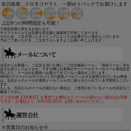
佐川急便、クロネコヤマト、一部ゆうパックでお届けします
上記6つの時間指定も可能！
※商品在庫に関するお知らせ※
サクラスタイルでは在庫を実店舗と各販路で共有しております。
そのため、ご注文頂いたタイミングによっては在庫がない場合もございます。
予めご了承いただき、ご注文下さいますようお願い申し上げます。
当店からお客様へ、ご注文を頂いた後に「ご注文確認メール」「発送メール」等を
必ずお送りしております。ですが稀にお客様のサーバーのエラーやメール受信設定
等により、メールがお客様へお届けできていない場合がございます。
WEBのフリーメールやプロバイダの迷惑メールフィルタを使用されているお客様
は、当店からのメールが迷惑メールフォルダに振り分けられている可能性もござい
ます。
もしも、当店からのメールが届かない場合は、ご使用されているメールの設定をご
確認ください。
※ご注文後【3営業日】を過ぎても弊社よりメールが届かない場合はお手数
ですが、お電話より（078-332-2013）お問い合わせください。
※営業日のお知らせ※