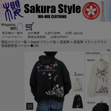
実店舗のご案内
会社概要
お支払/送料
お問い合わせ
メールマガジン
新規会員登録
お得なPoint！
商品カテゴリ一覧
>
brand:ブランド別
>
黒菟華
> 黒菟華 ステンドグラス
美術館変形パーカー◆LIN