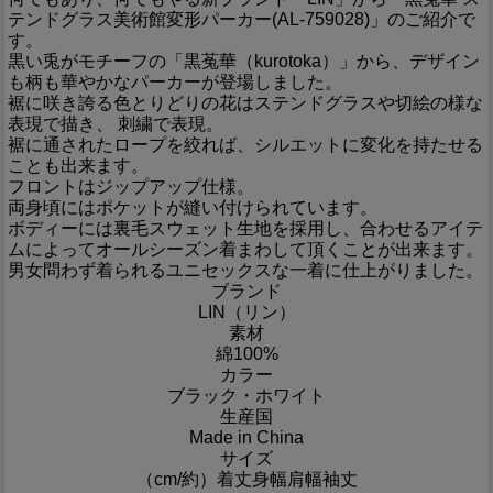
テンドグラス美術館変形パーカー(AL-759028)」のご紹介で
す。
黒い兎がモチーフの「黒菟華（kurotoka）」から、デザイン
も柄も華やかなパーカーが登場しました。
裾に咲き誇る色とりどりの花はステンドグラスや切絵の様な
表現で描き、 刺繍で表現。
裾に通されたロープを絞れば、シルエットに変化を持たせる
ことも出来ます。
フロントはジップアップ仕様。
両身頃にはポケットが縫い付けられています。
ボディーには裏毛スウェット生地を採用し、合わせるアイテ
ムによってオールシーズン着まわして頂くことが出来ます。
男女問わず着られるユニセックスな一着に仕上がりました。
ブランド
LIN（リン）
素材
綿100%
カラー
ブラック・ホワイト
生産国
Made in China
サイズ
（cm/約）
着丈
身幅
肩幅
袖丈