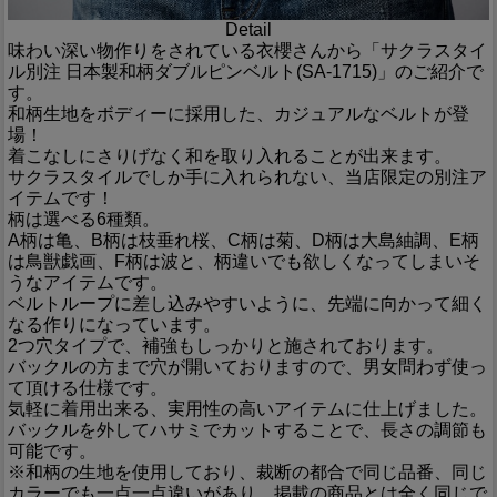
Detail
味わい深い物作りをされている衣櫻さんから「サクラスタイ
ル別注 日本製和柄ダブルピンベルト(SA-1715)」のご紹介で
す。
和柄生地をボディーに採用した、カジュアルなベルトが登
場！
着こなしにさりげなく和を取り入れることが出来ます。
サクラスタイルでしか手に入れられない、当店限定の別注ア
イテムです！
柄は選べる6種類。
A柄は亀、B柄は枝垂れ桜、C柄は菊、D柄は大島紬調、E柄
は鳥獣戯画、F柄は波と、柄違いでも欲しくなってしまいそ
うなアイテムです。
ベルトループに差し込みやすいように、先端に向かって細く
なる作りになっています。
2つ穴タイプで、補強もしっかりと施されております。
バックルの方まで穴が開いておりますので、男女問わず使っ
て頂ける仕様です。
気軽に着用出来る、実用性の高いアイテムに仕上げました。
バックルを外してハサミでカットすることで、長さの調節も
可能です。
※和柄の生地を使用しており、裁断の都合で同じ品番、同じ
カラーでも一点一点違いがあり、掲載の商品とは全く同じで