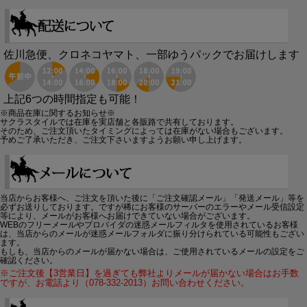
佐川急便、クロネコヤマト、一部ゆうパックでお届けします
上記6つの時間指定も可能！
※商品在庫に関するお知らせ※
サクラスタイルでは在庫を実店舗と各販路で共有しております。
そのため、ご注文頂いたタイミングによっては在庫がない場合もございます。
予めご了承いただき、ご注文下さいますようお願い申し上げます。
当店からお客様へ、ご注文を頂いた後に「ご注文確認メール」「発送メール」等を
必ずお送りしております。ですが稀にお客様のサーバーのエラーやメール受信設定
等により、メールがお客様へお届けできていない場合がございます。
WEBのフリーメールやプロバイダの迷惑メールフィルタを使用されているお客様
は、当店からのメールが迷惑メールフォルダに振り分けられている可能性もござい
ます。
もしも、当店からのメールが届かない場合は、ご使用されているメールの設定をご
確認ください。
※ご注文後【3営業日】を過ぎても弊社よりメールが届かない場合はお手数
ですが、お電話より（078-332-2013）お問い合わせください。