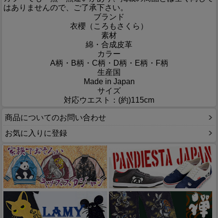
はありませんので、ご了承下さい。
ブランド
衣櫻（ころもさくら）
素材
綿・合成皮革
カラー
A柄・B柄・C柄・D柄・E柄・F柄
生産国
Made in Japan
サイズ
対応ウエスト：(約)115cm
商品についてのお問い合わせ
お気に入りに登録