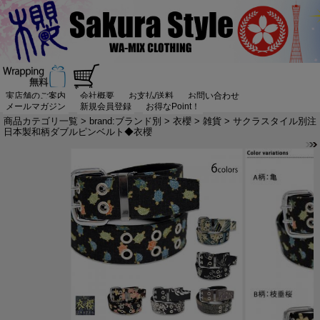
実店舗のご案内
会社概要
お支払/送料
お問い合わせ
メールマガジン
新規会員登録
お得なPoint！
商品カテゴリ一覧
>
brand:ブランド別
>
衣櫻
>
雑貨
> サクラスタイル別注
日本製和柄ダブルピンベルト◆衣櫻