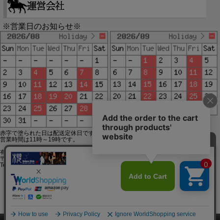
※営業日のお知らせ※
赤字で塗られた日は配送定休日です。
営業時間は11時～19時です。
有限会社ジップジップ SakuraStyle通販事業部
〒650-0021 神戸市中央区三宮町3-9-19イトウビル1,4F
Tel:078-332-2013 FAX:078-333-6644
SSL/TLSとは?
このページをPC用に切り替え