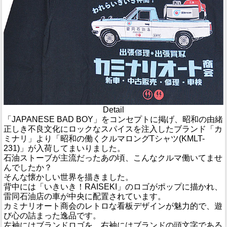
Detail
「JAPANESE BAD BOY」をコンセプトに掲げ、昭和の由緒
正しき不良文化にロックなスパイスを注入したブランド「カ
ミナリ」より「昭和の働くクルマロングTシャツ(KMLT-
231)」が入荷してまいりました。
石油ストーブが主流だったあの頃、こんなクルマ働いてませ
んでしたか？
そんな懐かしい世界を描きました。
背中には「いきいき！RAISEKI」のロゴがポップに描かれ、
雷同石油店の車が中央に配置されています。
カミナリオート商会のレトロな看板デザインが魅力的で、遊
び心の詰まった逸品です。
左袖にはブランドロゴを、右袖にはブランドの頭文字である