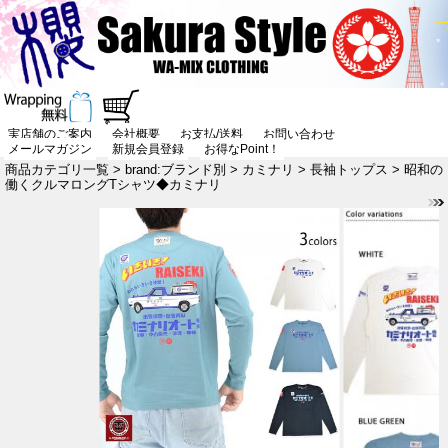
実店舗のご案内
会社概要
お支払/送料
お問い合わせ
メールマガジン
新規会員登録
お得なPoint！
商品カテゴリ一覧
>
brand:ブランド別
>
カミナリ
>
長袖トップス
> 昭和の
働くクルマロングTシャツ◆カミナリ