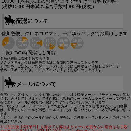
10000円(税抜)以上のお買い上げで代引き手数料も無料！
(税抜10000円未満の場合手数料300円(税抜))
佐川急便、クロネコヤマト、一部ゆうパックでお届けします
上記6つの時間指定も可能！
※商品在庫に関するお知らせ※
サクラスタイルでは在庫を実店舗と各販路で共有しております。
そのため、ご注文頂いたタイミングによっては在庫がない場合もございます。
予めご了承いただき、ご注文下さいますようお願い申し上げます。
当店からお客様へ、ご注文を頂いた後に「ご注文確認メール」「発送メール」等を
必ずお送りしております。ですが稀にお客様のサーバーのエラーやメール受信設定
等により、メールがお客様へお届けできていない場合がございます。
WEBのフリーメールやプロバイダの迷惑メールフィルタを使用されているお客様
は、当店からのメールが迷惑メールフォルダに振り分けられている可能性もござい
ます。
もしも、当店からのメールが届かない場合は、ご使用されているメールの設定をご
確認ください。
※ご注文後【3営業日】を過ぎても弊社よりメールが届かない場合はお手数
ですが、お電話より（078-332-2013）お問い合わせください。