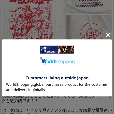
Detail
「JAPANESE BAD BOY」をコンセプトに掲げ、昭和の由緒
正しき不良文化にロックなスパイスを注入したブランド「カ
ミナリ」より「雷獣総進撃半袖Tシャツ(KMT-97)」が入荷し
てまいりました。
映画のポスターをモチーフにした、レトロな雰囲気がたまら
ない1着が登場！
映画の雰囲気がひしひしと伝わってくる、秀逸なグラフィッ
クも魅力的です！！
バックには、どこかで見たことのあるような凶暴な雷獣達が