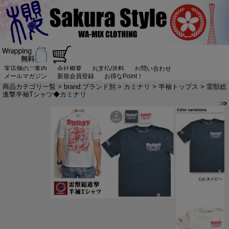
実店舗のご案内
会社概要
お支払/送料
お問い合わせ
メールマガジン
新規会員登録
お得なPoint！
商品カテゴリ一覧
>
brand:ブランド別
>
カミナリ
>
半袖トップス
> 雷獣総
進撃半袖Tシャツ◆カミナリ