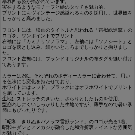
暴れ回る姿が描かれています。
実在するようなモチーフと絵のタッチも魅力的。
プリントにもヴィンテージ感溢れるものを採用し、世界観を
しっかりと高めました。
フロントには、映画のタイトルと思われる「雷獣総進撃」の
ロゴを、ワンポイントでプリント。
右袖には「カミナリソノラマ」、左袖には「ソノシート」と
ロゴを落とし込み、細かいところまでしっかりと拘りまし
た。
フロント左裾には、ブランドオリジナルの布タグを縫い付け
てあります。
カラーは2色。それぞれのボディーカラーに合わせて、用い
る色味にも変化を持たせており、
ホワイトにはレッド、ブラックにはオフホワイトでプリント
を施しています。
生地はストレッチのきいた、さらりとしたものを使用。
型崩れしにくいしっかりした生地ですが、薄手なので暑い季
節にもぴったりです。
「昭和！きりぬきパノラマ雷獣ランド」のロゴが光る1着。
昭和モダンとアメカジが融合した和洋折衷テイストな雰囲気
が魅力です。