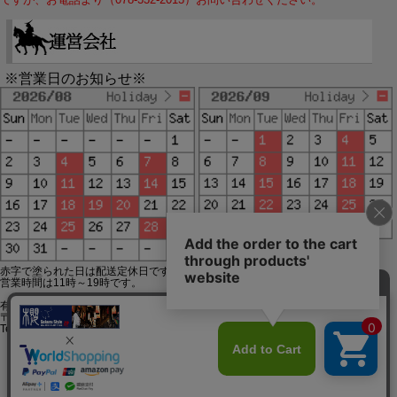
※営業日のお知らせ※
赤字で塗られた日は配送定休日です。
営業時間は11時～19時です。
有限会社ジップジップ SakuraStyle通販事業部
〒650-0021 神戸市中央区三宮町3-9-19イトウビル1,4F
Tel:078-332-2013 FAX:078-333-6644
SSL/TLSとは?