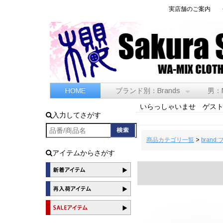
実店舗のご案内
HOME
ブランド別：Brands
男：
いらっしゃいませ ゲス
入力してさがす
商品カテゴリ一覧
>
brand
アイテムからさがす