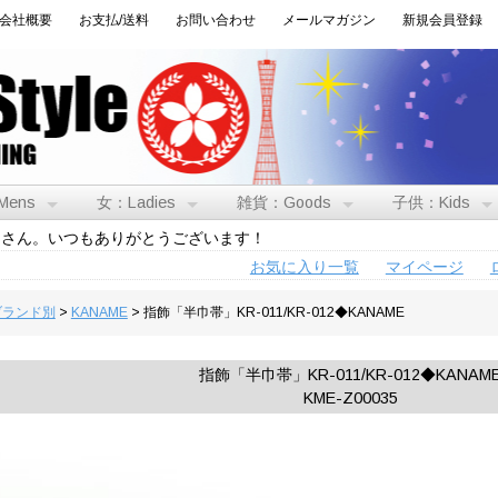
会社概要
お支払/送料
お問い合わせ
メールマガジン
新規会員登録
Mens
女：Ladies
雑貨：Goods
子供：Kids
トさん。いつもありがとうございます！
お気に入り一覧
マイページ
:ブランド別
>
KANAME
> 指飾「半巾帯」KR-011/KR-012◆KANAME
指飾「半巾帯」KR-011/KR-012◆KANAM
KME-Z00035