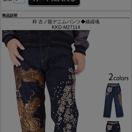
商品説明
粋 古ノ龍デニムパンツ◆絡繰魂
KKD-M27114