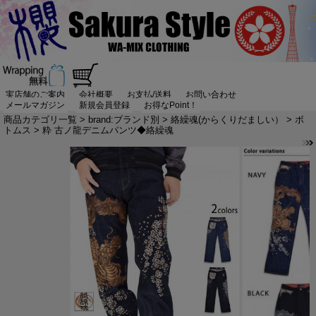
実店舗のご案内
会社概要
お支払/送料
お問い合わせ
メールマガジン
新規会員登録
お得なPoint！
商品カテゴリ一覧
>
brand:ブランド別
>
絡繰魂(からくりだましい）
>
ボ
トムス
> 粋 古ノ龍デニムパンツ◆絡繰魂