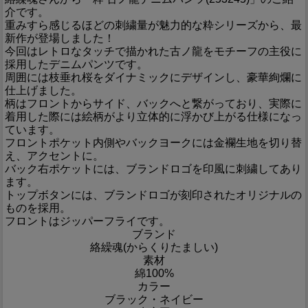
介です。
重みすら感じるほどの刺繍量が魅力的な粋シリーズから、最
新作が登場しました！
今回はレトロなタッチで描かれた古ノ龍をモチーフの主役に
採用したデニムパンツです。
周囲には枝垂れ桜をダイナミックにデザインし、豪華絢爛に
仕上げました。
柄はフロントからサイド、バックへと繋がっており、実際に
着用した際には絵柄がより立体的に浮かび上がる仕様になっ
ています。
フロントポケット内側やバックヨークには金襴生地を切り替
え、アクセントに。
バック右ポケットには、ブランドロゴを印風に刺繍してあり
ます。
トップボタンには、ブランドロゴが刻印されたオリジナルの
ものを採用。
フロントはジッパーフライです。
ブランド
絡繰魂(からくりたましい)
素材
綿100%
カラー
ブラック・ネイビー