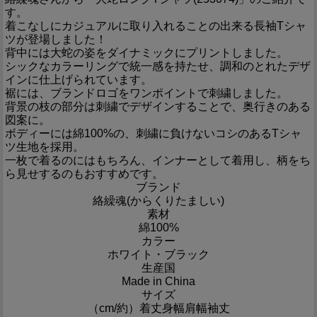
す。
着こなしにカジュアルに取り入れることの出来る長袖Tシャ
ツが登場しました！
背中には大蛇の姿をダイナミックにプリントしました。
シックなカラーリングで統一感を持たせ、調和のとれたデザ
インに仕上げられています。
裾には、ブランドロゴをワンポイントで刺繍しました。
背景の枝の部分は刺繍でデザインすることで、奥行きのある
図案に。
ボディーには綿100%の、刺繍に負けないコシのあるTシャ
ツ生地を採用。
一枚で着るのにはもちろん、インナーとして着用し、柄をち
ら見せするのもおすすめです。
ブランド
絡繰魂(からくりたましい)
素材
綿100%
カラー
ホワイト・ブラック
生産国
Made in China
サイズ
（cm/約）
着丈
身幅
肩幅
袖丈