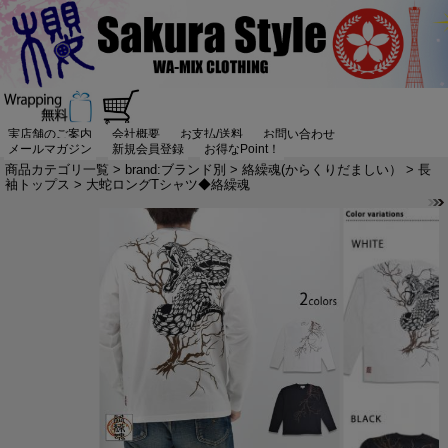
実店舗のご案内
会社概要
お支払/送料
お問い合わせ
メールマガジン
新規会員登録
お得なPoint！
商品カテゴリ一覧
>
brand:ブランド別
>
絡繰魂(からくりだましい）
>
長
袖トップス
> 大蛇ロングTシャツ◆絡繰魂