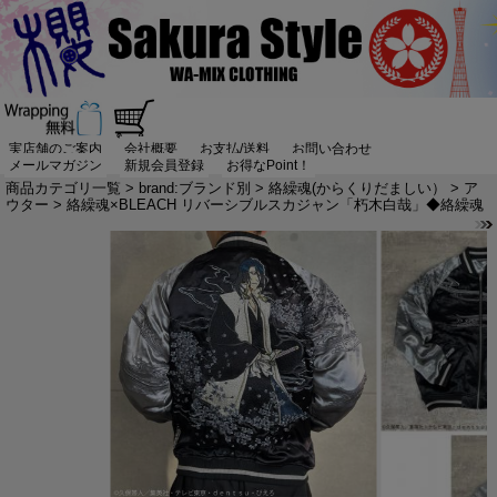
実店舗のご案内
会社概要
お支払/送料
お問い合わせ
メールマガジン
新規会員登録
お得なPoint！
商品カテゴリ一覧
>
brand:ブランド別
>
絡繰魂(からくりだましい）
>
ア
ウター
> 絡繰魂×BLEACH リバーシブルスカジャン「朽木白哉」◆絡繰魂