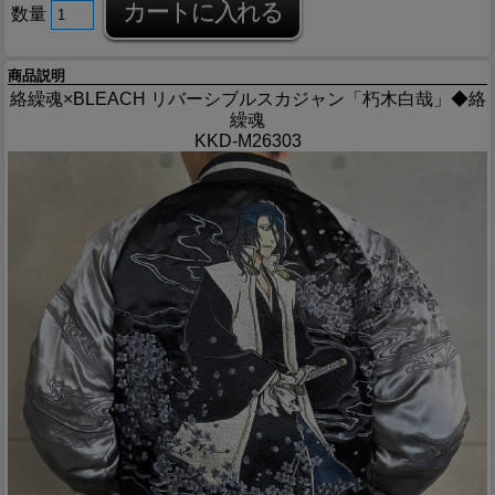
数量
商品説明
絡繰魂×BLEACH リバーシブルスカジャン「朽木白哉」◆絡
繰魂
KKD-M26303