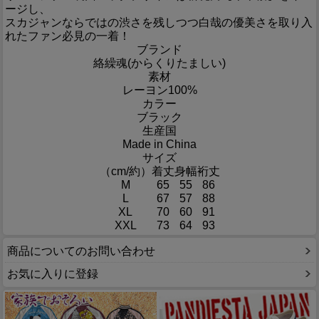
ージし、
スカジャンならではの渋さを残しつつ白哉の優美さを取り入
れたファン必見の一着！
ブランド
絡繰魂(からくりたましい)
素材
レーヨン100%
カラー
ブラック
生産国
Made in China
サイズ
（cm/約）
着丈
身幅
裄丈
M
65
55
86
L
67
57
88
XL
70
60
91
XXL
73
64
93
商品についてのお問い合わせ
お気に入りに登録