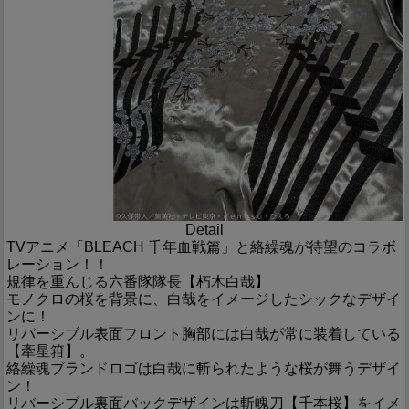
Detail
TVアニメ「BLEACH 千年血戦篇」と絡繰魂が待望のコラボ
レーション！！
規律を重んじる六番隊隊長【朽木白哉】
モノクロの桜を背景に、白哉をイメージしたシックなデザイ
ンに！
リバーシブル表面フロント胸部には白哉が常に装着している
【牽星箝】。
絡繰魂ブランドロゴは白哉に斬られたような桜が舞うデザイ
ン！
リバーシブル裏面バックデザインは斬魄刀【千本桜】をイメ