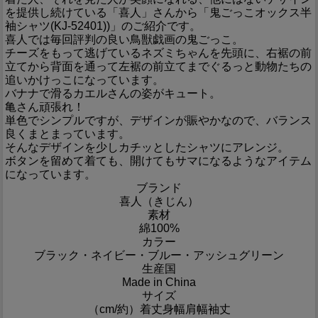
を提供し続けている「喜人」さんから「鬼ごっこオックス半
袖シャツ(KJ-52401))」のご紹介です。
喜人では毎回評判の良い鳥獣戯画の鬼ごっこ。
チーズをもって逃げているネズミちゃんを先頭に、右裾の前
立てから背面を通って左裾の前立てまでぐるっと動物たちの
追いかけっこになっています。
バナナで滑るカエルさんの姿がキュート。
亀さん頑張れ！
単色でシンプルですが、デザインが賑やかなので、バランス
良くまとまっています。
そんなデザインを少しカチッとしたシャツにアレンジ。
ボタンを留めて着ても、開けてもサマになるようなアイテム
になっています。
ブランド
喜人（きじん）
素材
綿100%
カラー
ブラック・ネイビー・ブルー・アッシュグリーン
生産国
Made in China
サイズ
（cm/約）
着丈
身幅
肩幅
袖丈