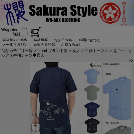
実店舗のご案内
会社概要
お支払/送料
お問い合わせ
メールマガジン
新規会員登録
お得なPoint！
商品カテゴリ一覧
>
brand:ブランド別
>
喜人
>
半袖トップス
> 鬼ごっこオ
ックス半袖シャツ◆喜人