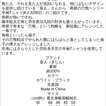
着た人、それを見た人が笑顔になれる、他にはないデザイン
を提供し続けている「喜人」さんから「将棋の穴熊ヘンリー
半袖Tシャツ(KJ-32002)」のご紹介です。
将棋が熱いですね。
藤井聡太王将と羽生善治九段の対決も盛り上がっています。
将棋で有名な「穴熊」という戦略を、家紋風にアレンジした
一着です。
将棋といったら扇子。
その穴熊戦法でやられた際にはらはらと落としてしまった扇
子の儚さをアレンジしました。
生地にはさらりとした空紡糸天竺の半袖Tシャツを使用して
います。
ブランド
喜人（きじん）
素材
綿100%
カラー
ホワイト・ブラック
生産国
Made in China
サイズ
（cm/約）
着丈
身幅
肩幅
袖丈
M
66
48
45
19