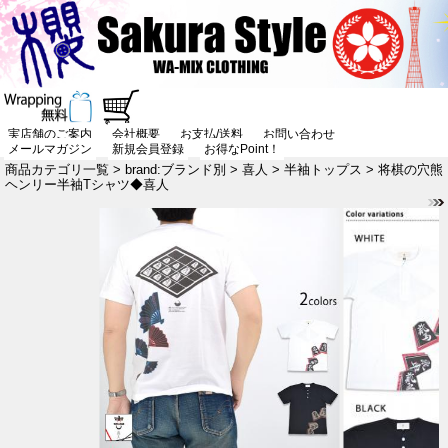
実店舗のご案内
会社概要
お支払/送料
お問い合わせ
メールマガジン
新規会員登録
お得なPoint！
商品カテゴリ一覧
>
brand:ブランド別
>
喜人
>
半袖トップス
> 将棋の穴熊
ヘンリー半袖Tシャツ◆喜人