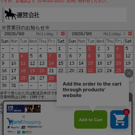
ですが、お電話より（078-332-2013）お問い合わせください。
※営業日のお知らせ※
赤字で塗られた日は配送定休日です。
営業時間は11時～19時です。
有限会社ジップジップ SakuraStyle通販事業部
〒650-0021 神戸市中央区三宮町3-9-19イトウビル1,4F
Tel:078-332-2013 FAX:078-333-6644
SSL/TLSとは?