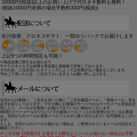
10000円(税抜)以上のお買い上げで代引き手数料も無料！
(税抜10000円未満の場合手数料300円(税抜))
佐川急便、クロネコヤマト、一部ゆうパックでお届けします
上記6つの時間指定も可能！
※商品在庫に関するお知らせ※
サクラスタイルでは在庫を実店舗と各販路で共有しております。
そのため、ご注文頂いたタイミングによっては在庫がない場合もございます。
予めご了承いただき、ご注文下さいますようお願い申し上げます。
当店からお客様へ、ご注文を頂いた後に「ご注文確認メール」「発送メール」等を
必ずお送りしております。ですが稀にお客様のサーバーのエラーやメール受信設定
等により、メールがお客様へお届けできていない場合がございます。
WEBのフリーメールやプロバイダの迷惑メールフィルタを使用されているお客様
は、当店からのメールが迷惑メールフォルダに振り分けられている可能性もござい
ます。
もしも、当店からのメールが届かない場合は、ご使用されているメールの設定をご
確認ください。
※ご注文後【3営業日】を過ぎても弊社よりメールが届かない場合はお手数