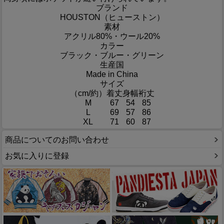
ブランド
HOUSTON（ヒューストン）
素材
アクリル80%・ウール20%
カラー
ブラック・ブルー・グリーン
生産国
Made in China
サイズ
（cm/約）
着丈
身幅
裄丈
M
67
54
85
L
69
57
86
XL
71
60
87
商品についてのお問い合わせ
お気に入りに登録