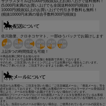
サクラスタイルは5,000円(税抜)以上お買い上げで送料無料！
(5,000円未満のお買い上げでも全国送料600円(税抜)！)
10000円(税抜)以上のお買い上げで代引き手数料も無料！
(税抜10000円未満の場合手数料300円(税抜))
佐川急便、クロネコヤマト、一部ゆうパックでお届けします
上記6つの時間指定も可能！
※商品在庫に関するお知らせ※
サクラスタイルでは在庫を実店舗と各販路で共有しております。
そのため、ご注文頂いたタイミングによっては在庫がない場合もございます。
予めご了承いただき、ご注文下さいますようお願い申し上げます。
当店からお客様へ、ご注文を頂いた後に「ご注文確認メール」「発送メール」等を
必ずお送りしております。ですが稀にお客様のサーバーのエラーやメール受信設定
等により、メールがお客様へお届けできていない場合がございます。
WEBのフリーメールやプロバイダの迷惑メールフィルタを使用されているお客様
は、当店からのメールが迷惑メールフォルダに振り分けられている可能性もござい
ます。
もしも、当店からのメールが届かない場合は、ご使用されているメールの設定をご