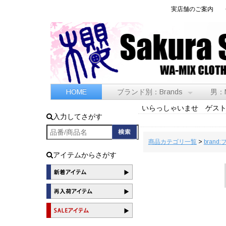
実店舗のご案内
HOME
ブランド別：Brands
男：
いらっしゃいませ ゲス
入力してさがす
商品カテゴリ一覧
>
brand
アイテムからさがす