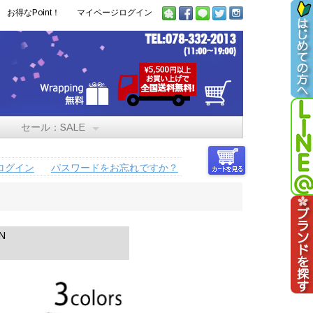
お得なPoint！
マイページログイン
セール：SALE
ログイン
パスワードをお忘れですか？
N