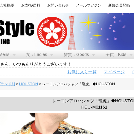
会社概要
お支払/送料
お問い合わせ
メールマガジン
新規会員登録
Mens
女：Ladies
雑貨：Goods
子供：Kids
トさん。いつもありがとうございます！
お気に入り一覧
マイページ
:ブランド別
>
HOUSTON
> レーヨンアロハシャツ「龍虎」◆HOUSTON
レーヨンアロハシャツ「龍虎」◆HOUSTO
HOU-M01161