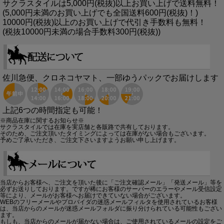
サクラスタイルは5,000円(税抜)以上お買い上げで送料無料！
(5,000円未満のお買い上げでも全国送料600円(税抜)！)
10000円(税抜)以上のお買い上げで代引き手数料も無料！
(税抜10000円未満の場合手数料300円(税抜))
佐川急便、クロネコヤマト、一部ゆうパックでお届けします
上記6つの時間指定も可能！
※商品在庫に関するお知らせ※
サクラスタイルでは在庫を実店舗と各販路で共有しております。
そのため、ご注文頂いたタイミングによっては在庫がない場合もございます。
予めご了承いただき、ご注文下さいますようお願い申し上げます。
当店からお客様へ、ご注文を頂いた後に「ご注文確認メール」「発送メール」等を
必ずお送りしております。ですが稀にお客様のサーバーのエラーやメール受信設定
等により、メールがお客様へお届けできていない場合がございます。
WEBのフリーメールやプロバイダの迷惑メールフィルタを使用されているお客様
は、当店からのメールが迷惑メールフォルダに振り分けられている可能性もござい
ます。
もしも、当店からのメールが届かない場合は、ご使用されているメールの設定をご