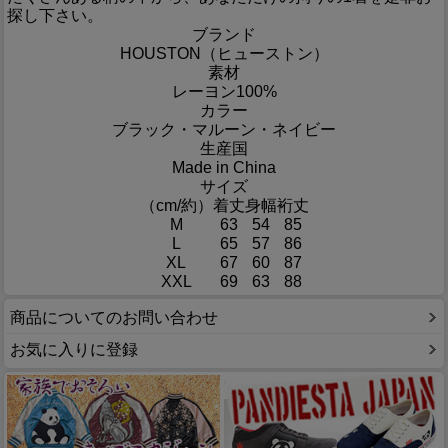
探し下さい。
ブランド
HOUSTON（ヒューストン）
素材
レーヨン100%
カラー
ブラック・マルーン・ネイビー
生産国
Made in China
サイズ
（cm/約）
着丈
身幅
裄丈
M
63
54
85
L
65
57
86
XL
67
60
87
XXL
69
63
88
商品についてのお問い合わせ
お気に入りに登録