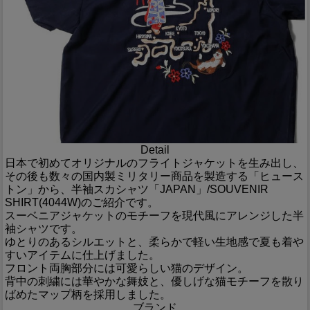
Detail
日本で初めてオリジナルのフライトジャケットを生み出し、
その後も数々の国内製ミリタリー商品を製造する「ヒュース
トン」から、半袖スカシャツ「JAPAN」/SOUVENIR
SHIRT(4044W)のご紹介です。
スーベニアジャケットのモチーフを現代風にアレンジした半
袖シャツです。
ゆとりのあるシルエットと、柔らかで軽い生地感で夏も着や
すいアイテムに仕上げました。
フロント両胸部分には可愛らしい猫のデザイン。
背中の刺繍には華やかな舞妓と、優しげな猫モチーフを散り
ばめたマップ柄を採用しました。
ブランド