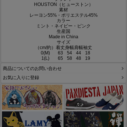
HOUSTON（ヒューストン）
素材
レーヨン55%・ポリエステル45%
カラー
ミント・ネイビー・ピンク
生産国
Made in China
サイズ
（cm/約）
着丈
身幅
肩幅
袖丈
0(M)
63
54
44
18
1(L)
65
58
48
19
商品についてのお問い合わせ
お気に入りに登録