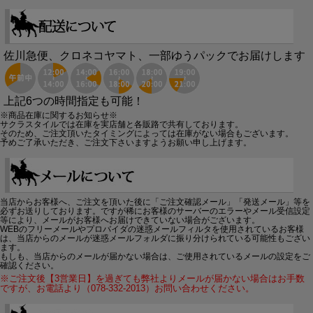
佐川急便、クロネコヤマト、一部ゆうパックでお届けします
上記6つの時間指定も可能！
※商品在庫に関するお知らせ※
サクラスタイルでは在庫を実店舗と各販路で共有しております。
そのため、ご注文頂いたタイミングによっては在庫がない場合もございます。
予めご了承いただき、ご注文下さいますようお願い申し上げます。
当店からお客様へ、ご注文を頂いた後に「ご注文確認メール」「発送メール」等を
必ずお送りしております。ですが稀にお客様のサーバーのエラーやメール受信設定
等により、メールがお客様へお届けできていない場合がございます。
WEBのフリーメールやプロバイダの迷惑メールフィルタを使用されているお客様
は、当店からのメールが迷惑メールフォルダに振り分けられている可能性もござい
ます。
もしも、当店からのメールが届かない場合は、ご使用されているメールの設定をご
確認ください。
※ご注文後【3営業日】を過ぎても弊社よりメールが届かない場合はお手数
ですが、お電話より（078-332-2013）お問い合わせください。