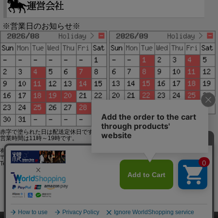
※営業日のお知らせ※
赤字で塗られた日は配送定休日です。
営業時間は11時～19時です。
有限会社ジップジップ SakuraStyle通販事業部
〒650-0021 神戸市中央区三宮町3-9-19イトウビル1,4F
Tel:078-332-2013 FAX:078-333-6644
SSL/TLSとは?
このページをPC用に切り替え