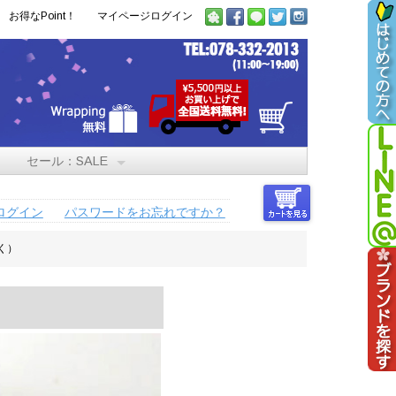
お得なPoint！
マイページログイン
セール：SALE
ログイン
パスワードをお忘れですか？
く）
）