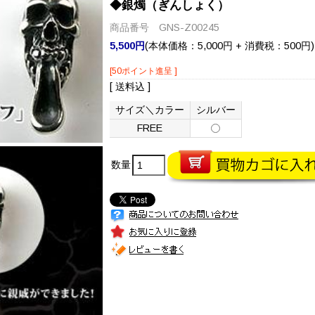
◆銀燭（ぎんしょく）
商品番号 GNS-Z00245
5,500円
(本体価格：5,000円 + 消費税：500円)
[50ポイント進呈 ]
[ 送料込 ]
サイズ＼カラー
シルバー
FREE
数量