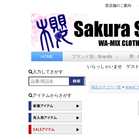
実店舗のご案内
HOME
ブランド別：Brands
男：
いらっしゃいませ ゲス
入力してさがす
商品カテゴリ一覧
>
brand
アイテムからさがす