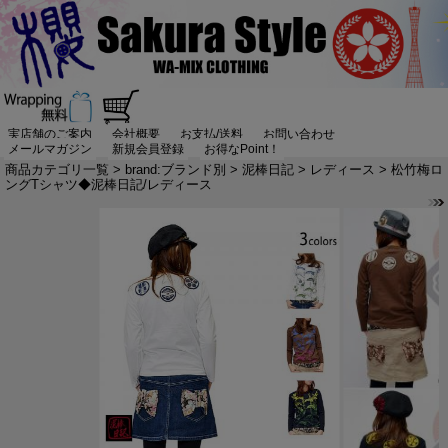
実店舗のご案内
会社概要
お支払/送料
お問い合わせ
メールマガジン
新規会員登録
お得なPoint！
商品カテゴリ一覧
>
brand:ブランド別
>
泥棒日記
>
レディース
> 松竹梅ロ
ングTシャツ◆泥棒日記/レディース