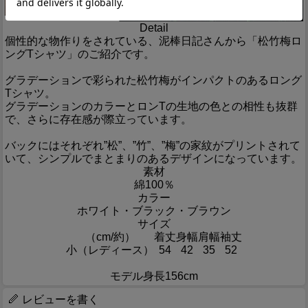
Detail
個性的な物作りをされている、泥棒日記さんから「松竹梅ロ
ングTシャツ」のご紹介です。
グラデーションで彩られた松竹梅がインパクトのあるロング
Tシャツ。
グラデーションのカラーとロンTの生地の色との相性も抜群
で、さらに存在感が際立っています。
バックにはそれぞれ”松”、”竹”、”梅”の家紋がプリントされて
いて、シンプルでまとまりのあるデザインになっています。
素材
綿100％
カラー
ホワイト・ブラック・ブラウン
サイズ
（cm/約）
着丈
身幅
肩幅
袖丈
小（レディース）
54
42
35
52
モデル身長156cm
レビューを書く