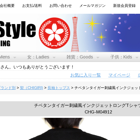
会社概要
お支払/送料
お問い合わせ
メールマガジン
新規会員登録
Mens
女：Ladies
雑貨：Goods
子供：Kids
トさん。いつもありがとうございます！
お気に入り一覧
マイページ
:ブランド別
>
契（CHIGIRI)
>
長袖トップス
> チベタンタイガー刺繍風インクジェットロ
チベタンタイガー刺繍風インクジェットロングTシャツ◆C
CHG-M04912