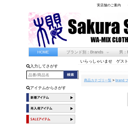
実店舗のご案内
HOME
ブランド別：Brands
男：
いらっしゃいませ ゲス
入力してさがす
商品カテゴリ一覧
>
brand
アイテムからさがす