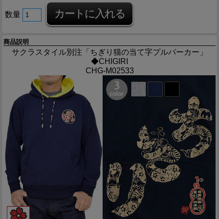
数量
商品説明
サクラスタイル別注「ちぎり猫の当て字プルパーカー」
◆CHIGIRI
CHG-M02533