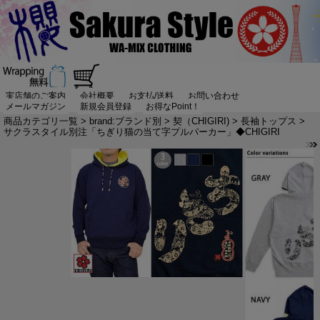
実店舗のご案内
会社概要
お支払/送料
お問い合わせ
メールマガジン
新規会員登録
お得なPoint！
商品カテゴリ一覧
>
brand:ブランド別
>
契（CHIGIRI)
>
長袖トップス
>
サクラスタイル別注「ちぎり猫の当て字プルパーカー」◆CHIGIRI