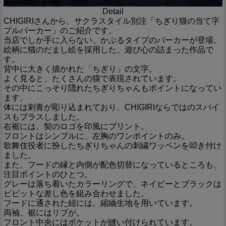
Detail
CHIGIRIさんから、サクラスタイル別注「ちぎり猫の当て字
プルパーカー」のご紹介です。
当店でしか手に入らない、かぶるタイプのパーカーが登場。
絵柄に猫のだまし絵を採用した、遊び心の詰まった作品で
す。
背中に大きく描かれた「ちぎり」の文字。
よく見ると、たくさんの猫で表現されています。
その中にこっそり隠れたちぎりちゃんもポイントになってい
ます。
体には刺青が彫り込まれており、CHIGIRIならではのスパイ
スもプラスしました。
右裾には、契のロゴを印風にプリント。
フロントはシンプルに、左胸のワンポイントのみ。
歌舞伎役者に扮したちぎりちゃんの刺繍ワッペンを叩き付け
ました。
また、フードの縁と内側が配色切替になっているところも、
注目ポイントのひとつ。
グレーは落ち着いたカラーリングで、ネイビーとブラックは
ビビットな差し色を組み合わせました。
フードに通された紐には、縮緬生地を用いています。
両袖、裾にはリブが。
フロント中央にはポケットが縫い付けられています。