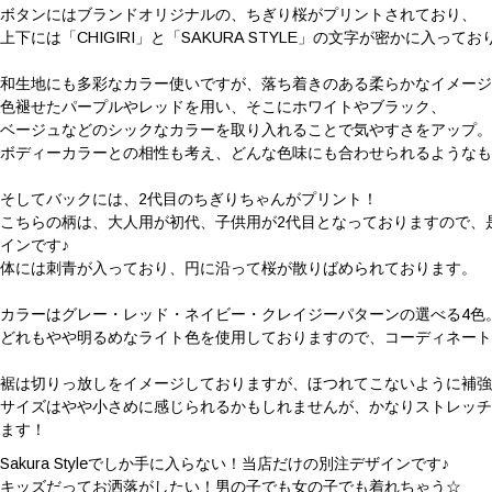
ボタンにはブランドオリジナルの、ちぎり桜がプリントされており、
上下には「CHIGIRI」と「SAKURA STYLE」の文字が密かに入ってお
和生地にも多彩なカラー使いですが、落ち着きのある柔らかなイメー
色褪せたパープルやレッドを用い、そこにホワイトやブラック、
ベージュなどのシックなカラーを取り入れることで気やすさをアップ
ボディーカラーとの相性も考え、どんな色味にも合わせられるような
そしてバックには、2代目のちぎりちゃんがプリント！
こちらの柄は、大人用が初代、子供用が2代目となっておりますので、
インです♪
体には刺青が入っており、円に沿って桜が散りばめられております。
カラーはグレー・レッド・ネイビー・クレイジーパターンの選べる4色
どれもやや明るめなライト色を使用しておりますので、コーディネート
裾は切りっ放しをイメージしておりますが、ほつれてこないように補
サイズはやや小さめに感じられるかもしれませんが、かなりストレッ
ます！
Sakura Styleでしか手に入らない！当店だけの別注デザインです♪
キッズだってお洒落がしたい！男の子でも女の子でも着れちゃう☆