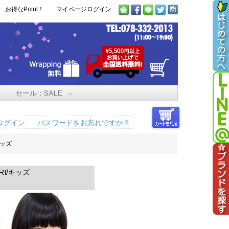
お得なPoint！
マイページログイン
セール：SALE
ログイン
パスワードをお忘れですか？
キッズ
RI/キッズ