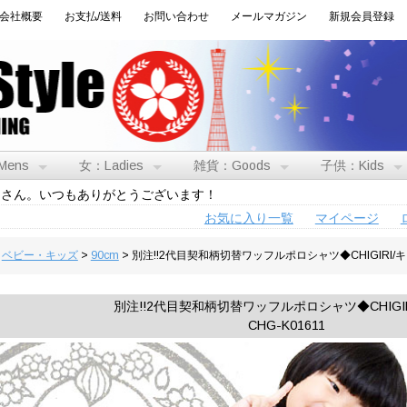
会社概要
お支払/送料
お問い合わせ
メールマガジン
新規会員登録
Mens
女：Ladies
雑貨：Goods
子供：Kids
トさん。いつもありがとうございます！
お気に入り一覧
マイページ
>
ベビー・キッズ
>
90cm
> 別注!!2代目契和柄切替ワッフルポロシャツ◆CHIGIRI/
別注!!2代目契和柄切替ワッフルポロシャツ◆CHIGI
CHG-K01611