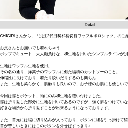
Detail
CHIGIRIさんから、「別注2代目契和柄切替ワッフルポロシャツ」のご
お父さんとお揃いでも着れちゃう！
ポップでキュート！大人顔負けな、和生地を用いたシンプルラインが別
生地はワッフル生地を使用。
その名の通り、洋菓子のワッフルに似た編柄のカットソーのこと。
伸縮性に長けており、着たり脱いだりするのも楽ちん！
また、生地も柔らかく、肌触りも良いので、お子様のお肌にも優しいで
今回は襟とポケット、袖にのみ和生地を縫い付けました。
襟は折り返した部分に生地を用いてあるのですが、強く癖をつけてい
好きな場所から折り返すことが出来るようになっております。
また、首元には縦に切り込みが入っており、ボタンに紐を引っ掛けて
首が苦しいときにはこのボタンを外せばすっきり♪