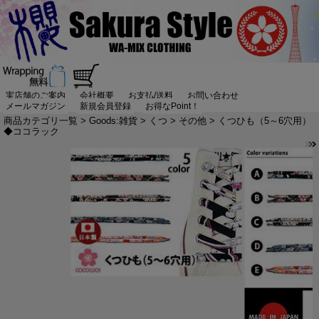
実店舗のご案内
会社概要
お支払/送料
お問い合わせ
メールマガジン
新規会員登録
お得なPoint！
商品カテゴリ一覧
>
Goods:雑貨
>
くつ
>
その他
> くつひも（5～6穴用）
◆ココラック