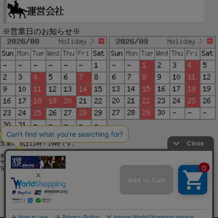
※営業日のお知らせ※
赤字で塗られた日は配送定休日です。
営業時間は11時～19時です。
有限会社ジップジップ SakuraStyle通販事業部
〒650-0021 神戸市中央区三宮町3-9-19イトウビル1,4F
Tel:078-332-2013 FAX:078-333-6644
SSL/TLSとは?