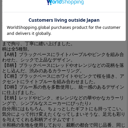
柄をお楽しみ頂くことの出来るアイテムです♪
今回は、検査結果は40kg以上の引っ張り加重にも耐えう
る、とても丈夫な「くつひも」です！
その価値はあるか？無いか？は別として、ポリエステルちり
めんの「ひも」は丈夫なだけではない。
雨にぬれても縮まないし、色落ちもしない。汚れたら洗濯機
でジャブジャブ洗えば良い。
カラーバリエーションも非常に豊富な中で、ステッチの色に
まで拘り、丁寧に縫い上げました。
柄は全5種類。
【A柄】ブラックベースにライトパープルやピンクを組み合
わせた、シックで上品なデザイン。
【B柄】ブラックベースにレッドやオレンジなどの花柄を落
とし込んだ、渋みのあるカラーリング。
【C柄】ブラックベースにホワイトやピンクで桜を描き、ア
クセントにライトブルーを組み合わせました。
【D柄】ブルー系の色を多数使用し、統一感のあるデザイン
に仕上げました。
【E柄】レッドやピンク、オレンジなどの華やかなカラーリ
ングで、シンプルなスニーカーにぴったり♪
自分用にはもちろん、ちょっとしたギフトにも持ってこい。
気分によって付け変えたくなってしまいそうな、足元も彩り
を与えてくれる和柄アイテムです！
※和柄の生地を使用しており、裁断の都合で同じ品番、同じ