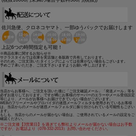
佐川急便、クロネコヤマト、一部ゆうパックでお届けします
上記6つの時間指定も可能！
※商品在庫に関するお知らせ※
サクラスタイルでは在庫を実店舗と各販路で共有しております。
そのため、ご注文頂いたタイミングによっては在庫がない場合もございます。
予めご了承いただき、ご注文下さいますようお願い申し上げます。
当店からお客様へ、ご注文を頂いた後に「ご注文確認メール」「発送メール」等を
必ずお送りしております。ですが稀にお客様のサーバーのエラーやメール受信設定
等により、メールがお客様へお届けできていない場合がございます。
WEBのフリーメールやプロバイダの迷惑メールフィルタを使用されているお客様
は、当店からのメールが迷惑メールフォルダに振り分けられている可能性もござい
ます。
もしも、当店からのメールが届かない場合は、ご使用されているメールの設定をご
確認ください。
※ご注文後【3営業日】を過ぎても弊社よりメールが届かない場合はお手数
ですが、お電話より（078-332-2013）お問い合わせください。