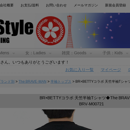
会社概要
お支払/送料
お問い合わせ
メールマガジン
新規会員登録
Mens
女：Ladies
雑貨：Goods
子供：Kids
トさん。いつもありがとうございます！
お気に入り一覧
マイページ
:ブランド別
>
The BRAVE-MAN
>
半袖トップス
> BR×BETTYコラボ 天竺半袖Tシャツ◆
BR×BETTYコラボ 天竺半袖Tシャツ◆The BRAV
BRV-M00721