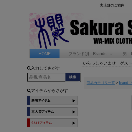
実店舗のご案内
HOME
ブランド別：Brands
男：
いらっしゃいませ ゲス
入力してさがす
商品カテゴリ一覧
>
brand
アイテムからさがす