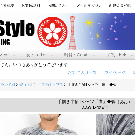
会社概要
お支払/送料
お問い合わせ
メールマガジン
新規会員登録
Mens
女：Ladies
雑貨：Goods
子供：Kids
トさん。いつもありがとうございます！
お気に入り一覧
マイページ
:ブランド別
>
碧（あお）
>
半袖トップス
> 手描き半袖Tシャツ「鷹」◆碧
手描き半袖Tシャツ「鷹」◆碧（あお）
AAO-M02411