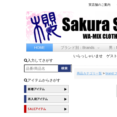
実店舗のご案内
HOME
ブランド別：Brands
男：
いらっしゃいませ ゲス
入力してさがす
商品カテゴリ一覧
>
brand
アイテムからさがす